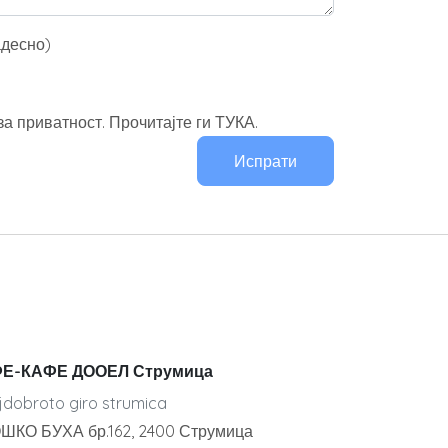
адесно)
а приватност. Прочитајте ги ТУКА.
Испрати
Е-КАФЕ ДООЕЛ Струмица
jdobroto giro strumica
ШКО БУХА бр.162, 2400 Струмица