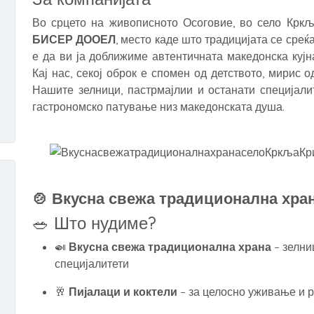
Во срцето на живописното Осоговие, во село Крк
БИСЕР ДООЕЛ
, место каде што традицијата се среќ
е да ви ја доближиме автентичната македонска кујн
Кај нас, секој оброк е спомен од детството, мирис 
Нашите зелници, пастрмајлии и останати специјали
гастрономско патување низ македонската душа.
🍲 Вкусна свежа традиционална хра
🥗 Што нудиме?
🍛
Вкусна свежа традиционална храна
– зелни
специјалитети
🥂
Пијалаци и коктели
– за целосно уживање и р