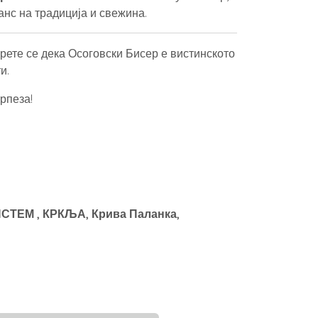
анс на традиција и свежина.
верете се дека Осоговски Бисер е вистинското
и.
рпеза!
ТЕМ , КРКЉА, Крива Паланка,