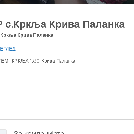
с.Кркља Крива Паланка
 Кркља Крива Паланка
ЕГЛЕД
ЕМ , КРКЉА
1330
,
Крива Паланка
За компанијата