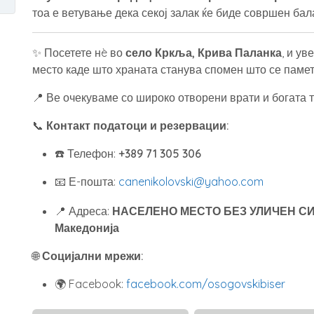
тоа е ветување дека секој залак ќе биде совршен бал
✨ Посетете нè во
село Кркља, Крива Паланка
, и у
место каде што храната станува спомен што се памет
📍 Ве очекуваме со широко отворени врати и богата т
📞
Контакт податоци и резервации:
☎️ Телефон:
+389 71 305 306
📧 Е-пошта:
canenikolovski@yahoo.com
📍 Адреса:
НАСЕЛЕНО МЕСТО БЕЗ УЛИЧЕН СИС
Македонија
🌐
Социјални мрежи:
🌍 Facebook:
facebook.com/osogovskibiser