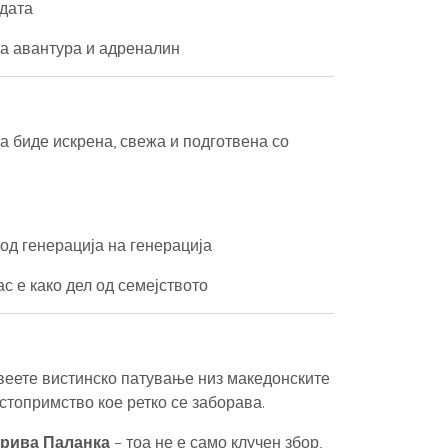
одата
на авантура и адреналин
а биде искрена, свежа и подготвена со
од генерација на генерација
ас е како дел од семејството
живеете вистинско патување низ македонските
остопримство кое ретко се заборава.
Крива Паланка
– тоа не е само клучен збор,