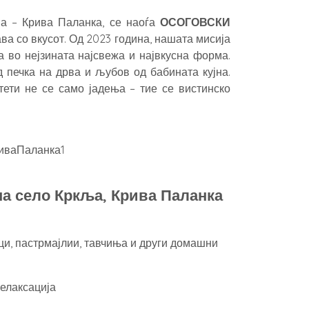
ља – Крива Паланка, се наоѓа
ОСОГОВСКИ
ава со вкусот. Од 2023 година, нашата мисија
а во нејзината најсвежа и највкусна форма.
од печка на дрва и љубов од бабината кујна.
тети не се само јадења – тие се вистинско
на село Кркља, Крива Паланка
ци, пастрмајлии, тавчиња и други домашни
елаксација