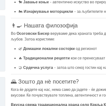
🐎
Јавање коњи
– автентично искуство во прир
🏍️
Изнајмување моторцикли
– за љубителите 
👨‍🍳 Нашата филозофија
Во
Осоговски Бисер
веруваме дека храната треба д
љубов. Затоа користиме:
🌿
Домашни локални состојки
од регионот
🔥
Традиционални рецепти
кои се пренесуваат 
🤝
Срдечна услуга
– затоа што секој гостин кај н
🌄 Зошто да нè посетите?
Кога ќе дојдете кај нас, нема само да јадете – ќе до
вкусови. Ќе почувствувате топлина, автентичност и г
Вкусна свежа традиционална храна село Кркља 