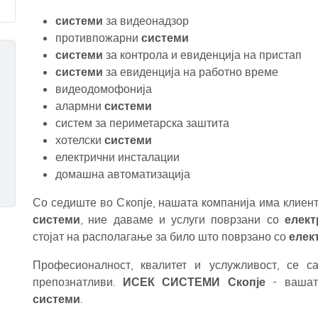
системи
за видеонадзор
противпожарни
системи
системи
за контрола и евиденција на пристап
системи
за евиденција на работно време
видеодомофонија
алармни
системи
систем за периметарска заштита
хотелски
системи
електрични инсталации
домашна автоматизација
Со седиште во Скопје, нашата компанија има клиент
системи
, ние даваме и услуги поврзани со
елект
стојат на располагање за било што поврзано со
елек
Професионалност, квалитет и услужливост, се с
препознатливи.
ИСЕК СИСТЕМИ Скопје
- вашат
системи
.