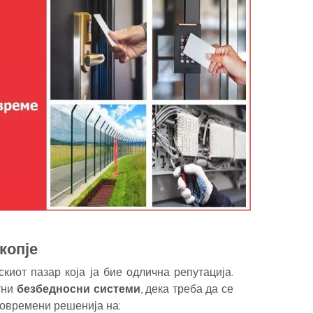
копје
киот пазар која ја бие одлична репутација.
тни
безбедносни системи
, дека треба да се
современи решенија на: