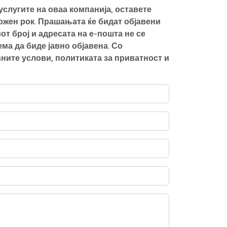
слугите на оваа компанија, оставете
можен рок. Прашањата ќе бидат објавени
от број и адресата на е-пошта не се
а да биде јавно објавена. Со
ните услови, политиката за приватност и