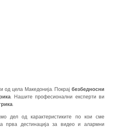
и од цела Македонија. Покрај
безбедносни
рика
. Нашите професионални експерти ви
трика
.
амо дел од карактеристиките по кои сме
а прва дестинација за видео и алармни