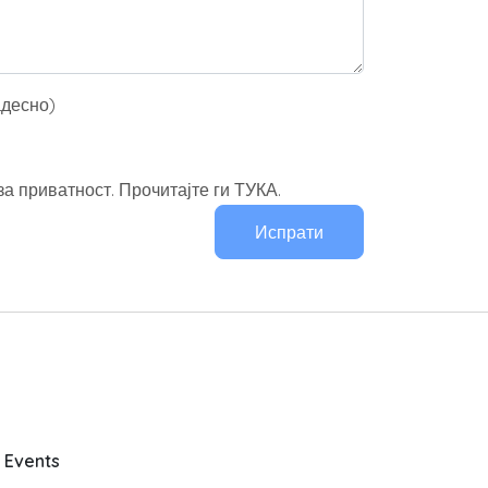
адесно)
а приватност. Прочитајте ги ТУКА.
Испрати
y Events