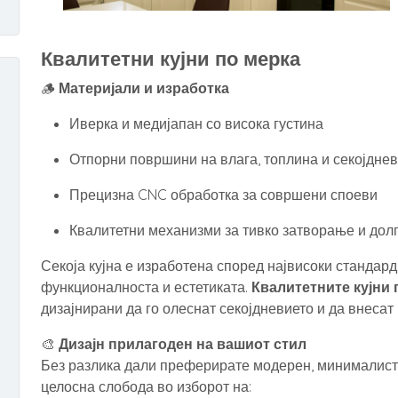
Квалитетни кујни по мерка
🪵
Материјали и изработка
Иверка и медијапан со висока густина
Отпорни површини на влага, топлина и секојдне
Прецизна CNC обработка за совршени споеви
Квалитетни механизми за тивко затворање и долг
Секоја кујна е изработена според највисоки стандарди
функционалноста и естетиката.
Квалитетните кујни 
дизајнирани да го олеснат секојдневието и да внесат 
🎨
Дизајн прилагоден на вашиот стил
Без разлика дали преферирате модерен, минималисти
целосна слобода во изборот на: