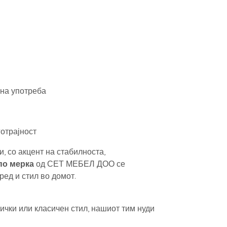
вна употреба
отрајност
, со акцент на стабилноста,
по мерка
од СЕТ МЕБЕЛ ДОО се
ред и стил во домот.
чки или класичен стил, нашиот тим нуди