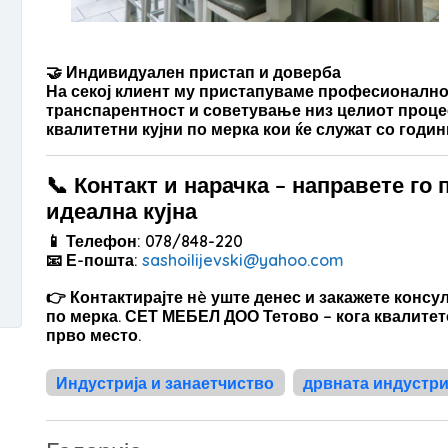
🤝
Индивидуален пристап и доверба
На секој клиент му пристапуваме професионално
транспарентност и советување низ целиот процес
квалитетни кујни по мерка
кои ќе служат со годин
📞 Контакт и нарачка – направете го
идеална кујна
📱
Телефон:
078/848-220
📧
Е-пошта:
sashoilijevski@yahoo.com
👉
Контактирајте нè уште денес
и закажете консул
по мерка. СЕТ МЕБЕЛ ДОО Тетово – кога квалитет
прво место.
Индустрија и занаетчиство
дрвната индустри