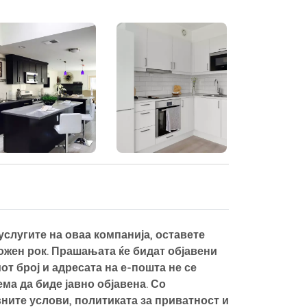
слугите на оваа компанија, оставете
можен рок. Прашањата ќе бидат објавени
от број и адресата на е-пошта не се
а да биде јавно објавена. Со
ните услови, политиката за приватност и