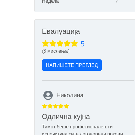
Недела
/
Евалуација
5
(3 мислења)
НАПИШЕТЕ ПРЕГЛЕД
Николина
Одлична кујна
Тимот беше професионален, ги
испочитува сите договорени рокови.