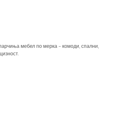
парчиња мебел по мерка – комоди, спални,
цизност.