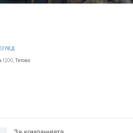
ЕГЛЕД
а
1200
,
Тетово
За компанијата