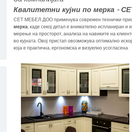
Квалитетни кујни по мерка - С
СЕТ МЕБЕЛ ДОО применува современ технички прис
мерка
, каде секој детал е внимателно испланиран и 
мерење на просторот, анализа на навиките на клиен
во кујната. Овој пристап овозможува оптимално иско
која е практична, ергономска и визуелно усогласена.