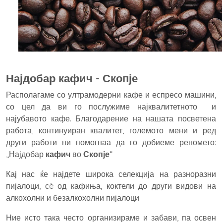
Најдобар кафич - Скопје
Располагаме со ултрамодерни кафе и еспресо машини,
со цел да ви го послужиме најквалитетното и
најубавото кафе. Благодарение на нашата посветена
работа, континуиран квалитет, големото мени и ред
други работи ни помогнаа да го добиеме реномето:
,,Најдобар
кафич
во
Скопје
“
Кај нас ќе најдете широка селекција на разноразни
пијалоци, сè од кафиња, коктели до други видови на
алкохолни и безалкохолни пијалоци.
Ние исто така често организираме и забави, па освен