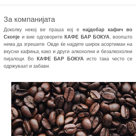
За компанијата
Доколку некој ве праша кој е
најдобар кафич во
Скопје
и вие одговорите
КАФЕ БАР БОКУА
, воопшто
нема да згрешите. Овде ќе најдете широк асортиман на
вкусни кафиња, како и други алкохолни и безалкохолни
пијалоци. Во
КАФЕ БАР БОКУА
исто така често се
одржуваат и забави.