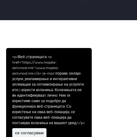
<p>Веб-страницата <a
href="https://www.mojata-
aktivnost.mk">www.mojata-
aktivnost.mk</a> (e-mail пораки, онлајн
услуги, рекламирање и интерактивни
апликации за оптимизирање на услугите
итн.) користи колачиња. Колачињата не
ве идентификуваат лично. Ние ги
користиме само за подобро да
функционира веб-страницата. Со
користење на оваа веб-локација, се
согласувате оваа веб-локација да
поставува колачиња на вашиот уред.</p>
се согласувам