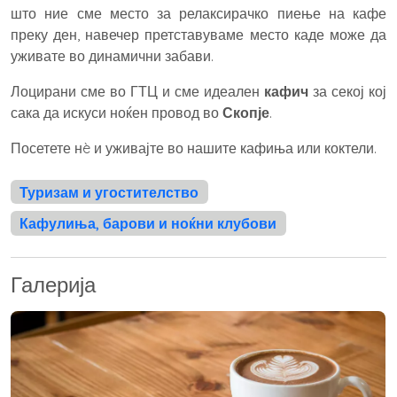
што ние сме место за релаксирачко пиење на кафе
преку ден, навечер претставуваме место каде може да
уживате во динамични забави.
Лоцирани сме во ГТЦ и сме идеален
кафич
за секој кој
сака да искуси ноќен провод во
Скопје
.
Посетете нè и уживајте во нашите кафиња или коктели.
Туризам и угостителство
Кафулиња, барови и ноќни клубови
Галерија