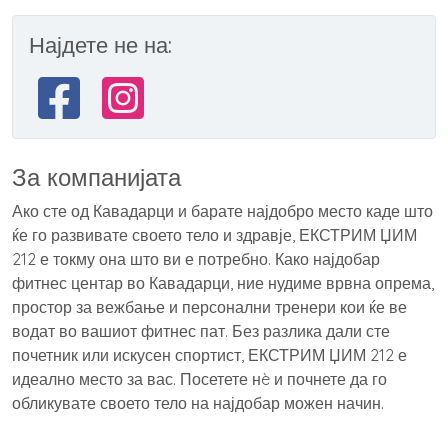
Најдете не на:
За компанијата
Ако сте од Кавадарци и барате најдобро место каде што
ќе го развивате своето тело и здравје, ЕКСТРИМ ЏИМ
212 е токму она што ви е потребно. Како најдобар
фитнес центар во Кавадарци, ние нудиме врвна опрема,
простор за вежбање и персонални тренери кои ќе ве
водат во вашиот фитнес пат. Без разлика дали сте
почетник или искусен спортист, ЕКСТРИМ ЏИМ 212 е
идеално место за вас. Посетете нè и почнете да го
обликувате своето тело на најдобар можен начин.