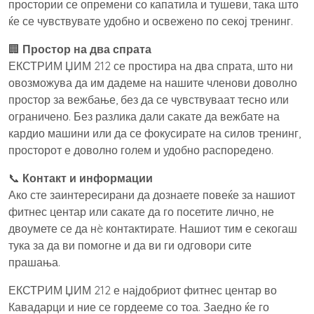
простории се опремени со капатила и тушеви, така што
ќе се чувствувате удобно и освежено по секој тренинг.
🏢
Простор на два спрата
ЕКСТРИМ ЏИМ 212 се простира на два спрата, што ни
овозможува да им дадеме на нашите членови доволно
простор за вежбање, без да се чувствуваат тесно или
ограничено. Без разлика дали сакате да вежбате на
кардио машини или да се фокусирате на силов тренинг,
просторот е доволно голем и удобно распоредено.
📞
Контакт и информации
Ако сте заинтересирани да дознаете повеќе за нашиот
фитнес центар или сакате да го посетите лично, не
двоумете се да нè контактирате. Нашиот тим е секогаш
тука за да ви помогне и да ви ги одговори сите
прашања.
ЕКСТРИМ ЏИМ 212 е најдобриот фитнес центар во
Кавадарци и ние се гордееме со тоа. Заедно ќе го