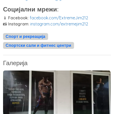
Социјални мрежи:
📱
Facebook:
facebook.com/ExtremeJim212
📸
Instagram
:
instagram.com/extremejim212
Спорт и рекреација
Спортски сали и фитнес центри
Галерија