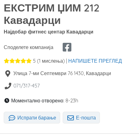
ЕКСТРИМ ЏИМ 212
Кавадарци
Најдобар фитнес центар Кавадарци
Споделете компанија
5
(
1
мислења) |
НАПИШЕТЕ ПРЕГЛЕД
Улица 7-ми Септември 76
1430
,
Кавадарци
071/317-457
Моментално отворено:
8-23h
Испрати барање
Е-пошта