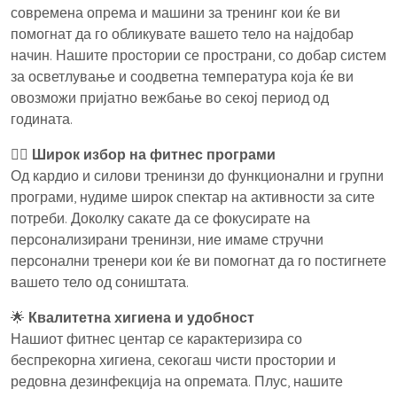
современа опрема и машини за тренинг кои ќе ви
помогнат да го обликувате вашето тело на најдобар
начин. Нашите простории се пространи, со добар систем
за осветлување и соодветна температура која ќе ви
овозможи пријатно вежбање во секој период од
годината.
🏋️‍♂️
Широк избор на фитнес програми
Од кардио и силови тренинзи до функционални и групни
програми, нудиме широк спектар на активности за сите
потреби. Доколку сакате да се фокусирате на
персонализирани тренинзи, ние имаме стручни
персонални тренери кои ќе ви помогнат да го постигнете
вашето тело од соништата.
🌟
Квалитетна хигиена и удобност
Нашиот фитнес центар се карактеризира со
беспрекорна хигиена, секогаш чисти простории и
редовна дезинфекција на опремата. Плус, нашите