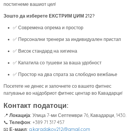
постигнеме вашиот цел!
Зошто да изберете ЕКСТРИМ ЏИМ 212?
✅ Современа опрема и простор
✅ Персонални тренери за индивидуален пристап
✅ Висок стандард на хигиена
✅ Капатила со тушеви за ваша удобност
✅ Простор на два спрата за слободно вежбање
Посетете не денес и започнете со вашето фитнес
патување во најдобриот фитнес центар во Кавадарци!
Контакт податоци:
📍
Локација:
Улица 7-ми Септември 76, Кавадарци, 1430.
📞
Телефон:
+389 71 317 457
📧
Е-маил:
g.karadakov212@gmail.com