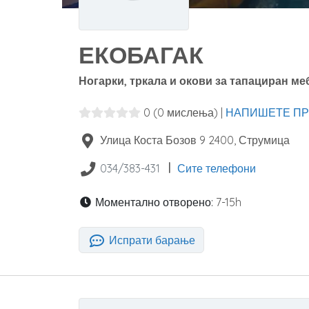
ЕКОБАГАК
Ногарки, тркала и окови за тапациран м
0
(0 мислења)
|
НАПИШЕТЕ ПР
Улица Коста Бозов 9
2400
,
Струмица
|
034/383-431
Сите телефони
Моментално отворено:
7-15h
Испрати барање