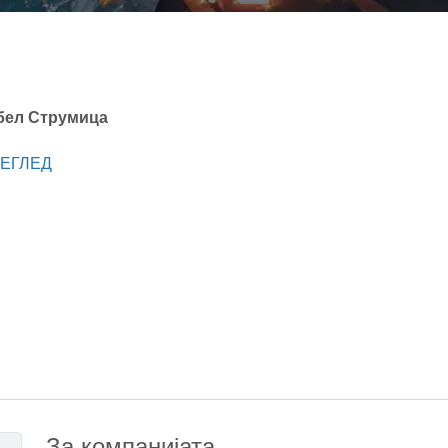
ебел Струмица
ЕГЛЕД
За компанијата