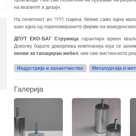
на квалитет и дизајн.
На почетокот, во 1995 година, бевме само една ма
како една од пореномираните фирми на македонскио
ДПУТ ЕКО-БАГ Струмица
гарантира врвен квалит
Доколку барате доверлива комппанија која се зани
окови за тапациран мебел
, ние сме вистинското ре
Индустрија и занаетчиство
Металургија и ме
Галерија