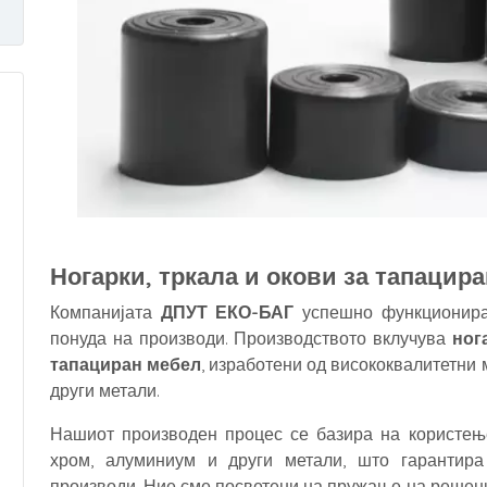
Ногарки, тркала и окови за тапацир
Компанијата
ДПУТ ЕКО-БАГ
успешно функционира
понуда на производи. Производството вклучува
нога
тапациран мебел
, изработени од висококвалитетни 
други метали.
Нашиот производен процес се базира на користење 
хром, алуминиум и други метали, што гарантира
производи. Ние сме посветени на пружање на решени