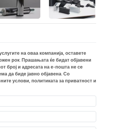
слугите на оваа компанија, оставете
можен рок. Прашањата ќе бидат објавени
от број и адресата на е-пошта не се
а да биде јавно објавена. Со
ните услови, политиката за приватност и