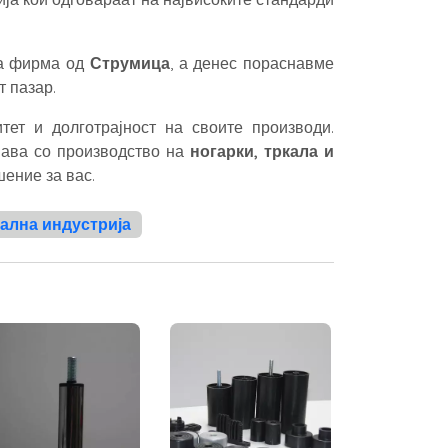
ла фирма од
Струмица
, а денес пораснавме
т пазар.
ет и долготрајност на своите производи.
мава со производство на
ногарки, тркала и
шение за вас.
тална индустрија