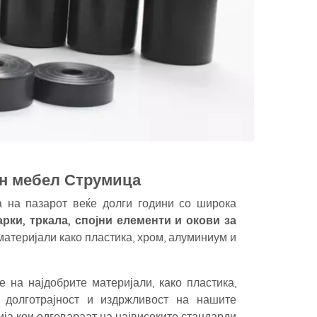
ан мебел Струмица
 на пазарот веќе долги години со широка
рки, тркала, спојни елементи и окови за
материјали како пластика, хром, алуминиум и
на најдобрите материјали, како пластика,
 долготрајност и издржливост на нашите
ја кои одговараат на највисоките стандарди