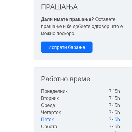
ПРАШАЊА
Дали имате прашање?
Оставете
прашање и ќе добиете одговор што е
можно поскоро.
Испрати барање
Работно време
Понеделник
7-15h
Вторник
7-15h
Среда
7-15h
Четврток
7-15h
Петок
7-15h
Сабота
7-15h