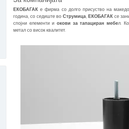
ЕКОБАГАК
е фирма со долго присуство на македо
година, со седиште во
Струмица
,
ЕКОБАГАК
се зан
спојни елементи и
окови за тапациран мебе
л. К
метал со висок квалитет.