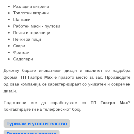
Разладни витрини
Топлотни витрини
Шанкови
Работни маси - пултови
Печки и горилници
Печки за пици
Скари
Фритези
Садопери
Доколку барате иновативен дизајн и квалитет во најдобра
форма,
ТП Гастро Мах
е правото место за вас. Производите
од оваа компанија се карактеризираат со уникатен и современ
дизајн.
Подготвени сте да соработувате со
ТП Гастро Мах
?
Контактирајте ги на телефонскиот број.
Туризам и угостителство