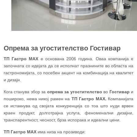
Опрема за угостителство Гостивар
TП Гастро МАХ
е основана 2006 година. Оваа компанија е
започната со идејата да се исполнат празнините во областа на
гастрономијата, со посебен акцент на комбинација на квалитет
и дизајн.
Кога станува збор за
опрема за угостителство
во
Гостивар
и
пошироко, нема никој рамен на
TП Гастро МАХ.
Компанијата
се истакнува од својата конкуренција со тоа што нуди врвен
краен продукт, долготрајна услуга, феноменални дизајни,
транспарентност, чесност, брза испорака и идеални цени.
TП Гастро МАХ
има низа на прозиводи: