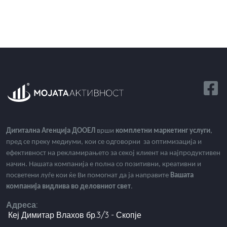
Дигитална Агенција ДООЕЛ
врши
комплетни маркетинг услуги
,
пред се преку медиуми, кои се одговорни за оптимизација и
ефективност на рекламирањето за секој клиент на најпродуктивен
начин. Нашата компанија е полна со позитивни, креативни и
посветени луѓе кои ќе Ви помогнат да ја направите
Вашата
компанија видлива во деловниот свет
.
Адреса:
Кеј Димитар Влахов бр.3/3 - Скопје