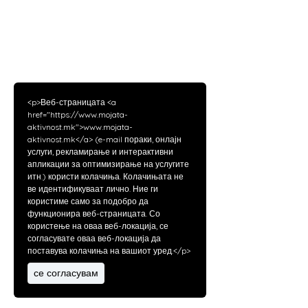
<p>Веб-страницата <a
href="https://www.mojata-
aktivnost.mk">www.mojata-
aktivnost.mk</a> (e-mail пораки, онлајн
услуги, рекламирање и интерактивни
апликации за оптимизирање на услугите
итн.) користи колачиња. Колачињата не
ве идентификуваат лично. Ние ги
користиме само за подобро да
функционира веб-страницата. Со
користење на оваа веб-локација, се
согласувате оваа веб-локација да
поставува колачиња на вашиот уред.</p>
се согласувам