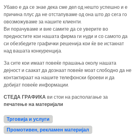
Убаво е да се знае дека сме дел од нешто успешно и е
причина плус да не отстапуваме од она што до сега го
овозможуваме за нашите клиенти.
Ви порачуваме и вие самите да се уверите во
предностите кои нашата фирма ги нуди и со самото да
си обезбедите графички решенија кои ќе ве истакнат
над вашата конкуренција.
За сите кои имаат повеќе прашања околу нашата
дејност и саакат да дознаат повеќе моат слободно да не
контактираат на нашите телефонски броеви и да
добијат повеќе информации.
СТЕДА ГРАФИКА
ви стои на располагање за
печатење на материјали
Трговија и услуги
Промотивен, рекламен материјал