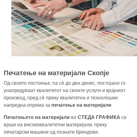
Печатење на материјали Скопје
Од своето постоење, па сѐ до ден денес, постојано го
унапредуваат квалитетот на своите услуги и крајниот
производ, пред сѐ преку квалитетна и технолошки
напредна опрема за
печатење на материјали.
Печатењето на материјали
во
СТЕДА ГРАФИКА
се
врши на висококвалитетни материјали, преку
печатарски машини од познати брендови.