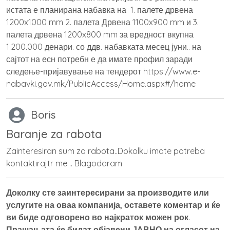
истата е планирана набавка на 1. палете дрвена
1200x1000 mm 2. палета Дрвена 1100x900 mm и 3.
палета дрвена 1200x800 mm за вредност вкупна
1.200.000 денари. со ддв. набавката месец јуни.. на
сајтот на есн потребн е да имате профил заради
следење-пријавување на тендерот https://www.e-
nabavki.gov.mk/PublicAccess/Home.aspx#/home
Boris
Baranje za rabota
Zainteresiran sum za rabota..Dokolku imate potreba
kontaktirajtr me .. Blagodaram
Доколку сте заинтересирани за производите или
услугите на оваа компанија, оставете коментар и ќе
ви биде одговорено во најкраток можен рок.
Прашањата ќе бидат објавени ЈАВНО на огласот на