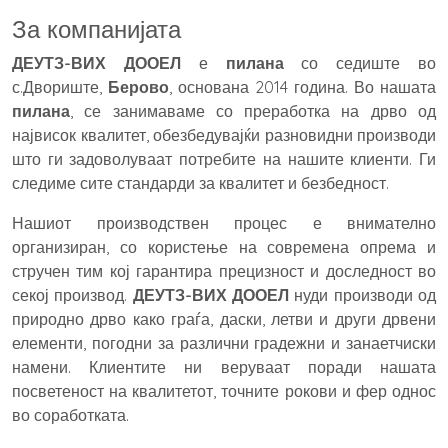
За компанијата
ДЕУТЗ-ВИХ ДООЕЛ
е
пилана
со седиште во
с.Двориште,
Берово
, основана 2014 година. Во нашата
пилана
, се занимаваме со преработка на дрво од
највисок квалитет, обезбедувајќи разновидни производи
што ги задоволуваат потребите на нашите клиенти. Ги
следиме сите стандарди за квалитет и безбедност.
Нашиот производствен процес е внимателно
организиран, со користење на современа опрема и
стручен тим кој гарантира прецизност и доследност во
секој производ.
ДЕУТЗ-ВИХ ДООЕЛ
нуди производи од
природно дрво како граѓа, даски, летви и други дрвени
елементи, погодни за различни градежни и занаетчиски
намени. Клиентите ни веруваат поради нашата
посветеност на квалитетот, точните рокови и фер однос
во соработката.