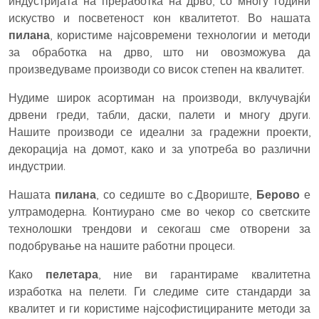
индустријата на преработка на дрво, со многу години
искуство и посветеност кон квалитетот. Во нашата
пилана
, користиме најсовремени технологии и методи
за обработка на дрво, што ни овозможува да
произведуваме производи со висок степен на квалитет.
Нудиме широк асортиман на производи, вклучувајќи
дрвени греди, табли, даски, палети и многу други.
Нашите производи се идеални за градежни проекти,
декорација на домот, како и за употреба во различни
индустрии.
Нашата
пилана
, со седиште во с.Двориште,
Берово
е
ултрамодерна. Контиурано сме во чекор со светските
технолошки трендови и секогаш сме отворени за
подобрување на нашите работни процеси.
Како
пелетара
, ние ви гарантираме квалитетна
изработка на пелети. Ги следиме сите стандарди за
квалитет и ги користиме најсофистицираните методи за