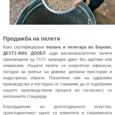
Продажба на пелети
Како сертифицирана
пилана и пелетара во Берово
,
ДЕУТЗ-ВИХ ДООЕЛ
нуди висококвалитетни пелети
произведени од 100% природно дрво, без адитиви или
хемикалии. Нашите пелети се енергетски ефикасни,
погодни за греење на домови, деловни простории и
индустриски објекти. Посветени сме на одржливо
производство и постојано се стремиме да ги подобриме
нашите производствени процеси во согласност со
еколошките стандарди.
Благодарение на долгогодишното искуство,
транспарентниот однос со клиентите и современата