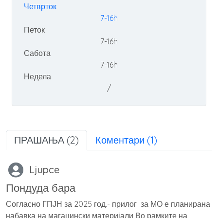
Четврток
7-16h
Петок
7-16h
Сабота
7-16h
Недела
/
ПРАШАЊА (2)
Коментари (1)
Ljupce
Пондуда бара
Согласно ГПЈН за 2025 год.- прилог за МО е планирана
набавка на магацински материјали Во рамките на