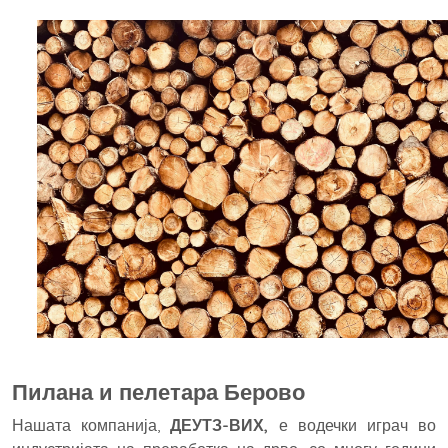
Пилана и пелетара Берово
Нашата компанија,
ДЕУТЗ-ВИХ,
е водечки играч во