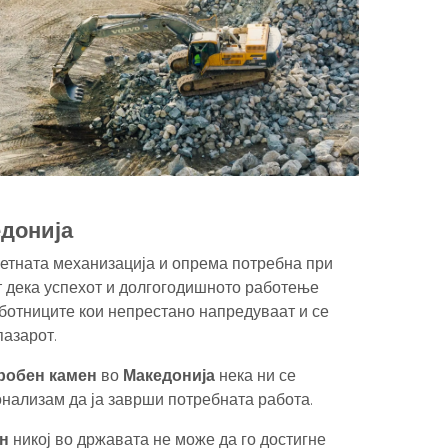
донија
етната механизација и опрема потребна при
т дека успехот и долгогодишното работење
аботниците кои непрестано напредуваат и се
пазарот.
дробен камен
во
Македонија
нека ни се
нализам да ја заврши потребната работа.
н
никој во државата не може да го достигне