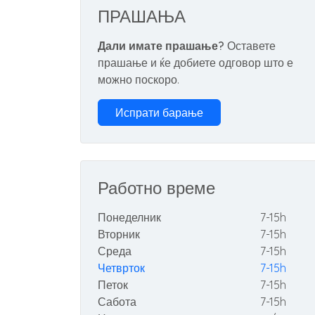
ПРАШАЊА
Дали имате прашање?
Оставете
прашање и ќе добиете одговор што е
можно поскоро.
Испрати барање
Работно време
Понеделник
7-15h
Вторник
7-15h
Среда
7-15h
Четврток
7-15h
Петок
7-15h
Сабота
7-15h