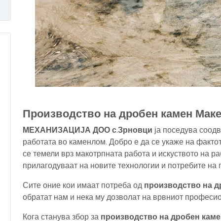
Производство на дробен камен Маке
МЕХАНИЗАЦИЈА ДОО с.Зрновци
ја поседува соодв
работата во каменлом. Добро е да се укаже на факто
се темели врз макотрпната работа и искуството на р
прилагодуваат на новите технологии и потребите на 
Сите оние кои имаат потреба од
производство на 
обратат нам и нека му дозволат на врвниот професио
Кога станува збор за
производство на дробен каме