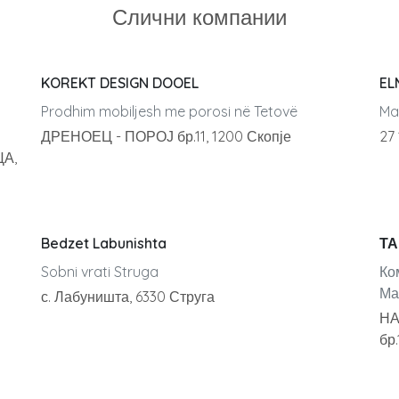
Слични компании
KOREKT DESIGN DOOEL
EL
Prodhim mobiljesh me porosi në Tetovë
Maš
ДРЕНОЕЦ - ПОРОЈ бр.11, 1200 Скопје
27
А,
Bedzet Labunishta
ТА
Sobni vrati Struga
Ко
Ма
с. Лабуништа, 6330 Струга
НА
бр