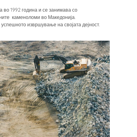
 во 1992 година и се занимава со
едните каменоломи во Македонија.
а успешното извршување на својата дејност.