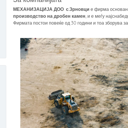
МЕХАНИЗАЦИЈА ДОО
с.Зрновци
е фирма основана
производство на дробен камен
, и е меѓу најснаб
Фирмата постои повеќе од 30 години и тоа зборува з