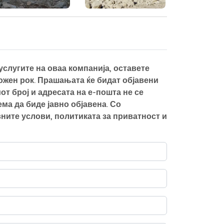
слугите на оваа компанија, оставете
можен рок. Прашањата ќе бидат објавени
от број и адресата на е-пошта не се
а да биде јавно објавена. Со
ните услови, политиката за приватност и