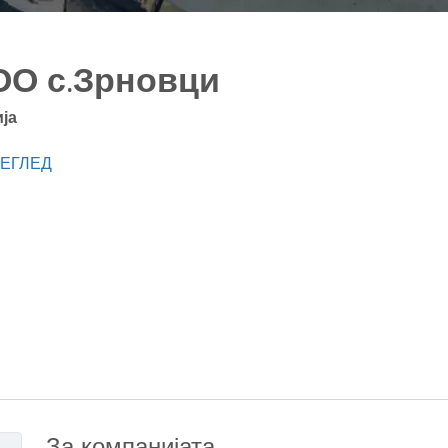
О с.Зрновци
ја
ЕГЛЕД
За компанијата