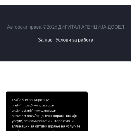
Авторски права ©2026 ДИГИТАЛ АГЕНЦИЈА ДООЕЛ
За нас
|
Услови за работа
<p>Веб-страницата <a
href="https://www.mojata-
aktivnost.mk">www.mojata-
aktivnost.mk</a> (e-mail пораки, онлајн
услуги, рекламирање и интерактивни
апликации за оптимизирање на услугите