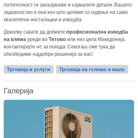
потополност ги запазуваме и најмалите детали. Вашето
задоволство е она кон што целиме со нудење на само
квалитетни инсталации и изведба.
Доколку сакате да добиете
професионална изведба
на клима
уреди во
Тетово
или низ цела Македонија,
контактирајте нè за понуда. Секогаш сме тука да
обезбедиме најдобри решенија за вас!
Трговија и услуги
Трговија на големо и мало
Галерија