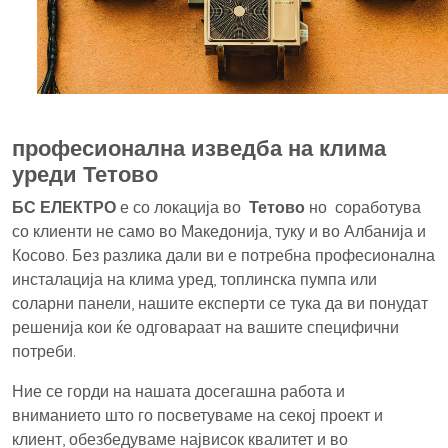
професионална изведба на клима
уреди Тетово
БС ЕЛЕКТРО
е со локација во
Тетово
но соработува
со клиенти не само во Македонија, туку и во Албанија и
Косово. Без разлика дали ви е потребна професионална
инсталација на клима уред, топлинска пумпа или
соларни панели, нашите експерти се тука да ви понудат
решенија кои ќе одговараат на вашите специфични
потреби.
Ние се горди на нашата досегашна работа и
вниманието што го посветуваме на секој проект и
клиент, обезбедуваме највисок квалитет и во