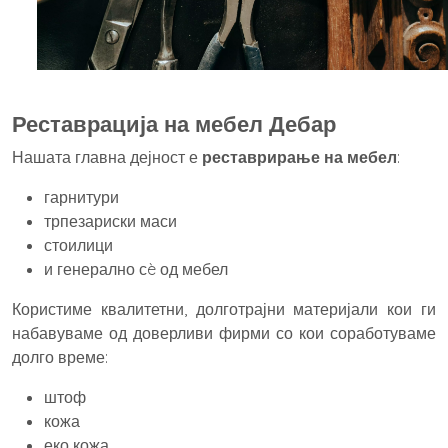
Реставрација на мебел Дебар
Нашата главна дејност е
реставрирање на мебел
:
гарнитури
трпезариски маси
стоилици
и генерално сè од мебел
Користиме квалитетни, долготрајни материјали кои ги
набавуваме од доверливи фирми со кои соработуваме
долго време:
штоф
кожа
еко кожа