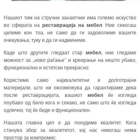
Нашиот тим на стручни занаетчии има големо искуство
во сферата на
реставрација на мебел
. Ние секогаш
целиме кон тоа, не само да ги задоволиме вашите
очекувања, туку и да ги надминеме.
Каде што другите гледаат стар
мебел
, ние гледаме
можност за ,,ново раѓање“ и креирање на нешто убаво,
функционално и естетски прекрасно.
Користиме само најквалитетни и долготрајни
материјали, што ни овозможува да гарантираме дека
после реставрацијата, вашиот
мебел
ќе изгледа
поубаво од било кога и секако, не само што ќе изгледа
одлично, тој ќе биде и функционален.
Нашата главна цел е да понудиме квалитет. Кога
станува збор за квалитетот, кај нас никогаш нема
простор за компромис.