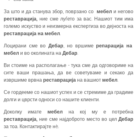
За што и да станува збор, поврзано со
мебел
и негово
реставрација,
ние сме луѓето за вас. Нашиот тим има
големо искуство и неизмерна експертиза во дејноста на
реставрација на мебел
.
Лоцирани сме во
Дебар
, но вршиме
репарација на
мебел
и во околината на
Дебар
.
Ви стоиме на располагање - тука сме да одговориме на
сите ваши прашања, да ве советуваме и секако да
извршиме врвна
реставрација
на вашиот
мебел
.
Се гордееме со нашиот успех и се стремиме да градиме
долги и цврсти односи со нашите клиенти.
Доколку имате
мебел
на кој му е потребна
реставрација,
ние сме најдоброто место во цел
Дебар
за тоа. Контактирајте нè.