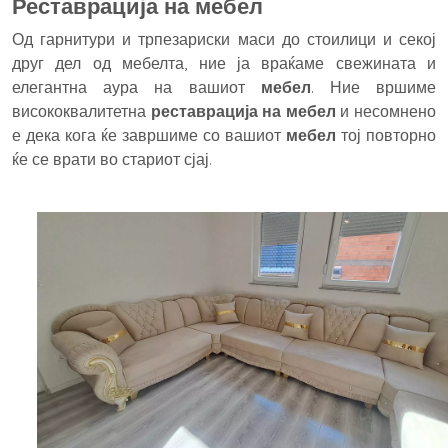
Реставрација на мебел
Од гарнитури и трпезариски маси до стоилици и секој
друг дел од мебелта, ние ја враќаме свежината и
елегантна аура на вашиот
мебел
. Ние вршиме
висококвалитетна
реставрација на мебел
и несомнено
е дека кога ќе завршиме со вашиот
мебел
тој повторно
ќе се врати во стариот сјај.