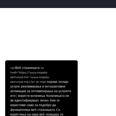
<p>Веб-страницата <a
href="https://www.mojata-
aktivnost.mk">www.mojata-
aktivnost.mk</a> (e-mail пораки, онлајн
услуги, рекламирање и интерактивни
апликации за оптимизирање на услугите
итн.) користи колачиња. Колачињата не
ве идентификуваат лично. Ние ги
користиме само за подобро да
функционира веб-страницата. Со
користење на оваа веб-локација, се