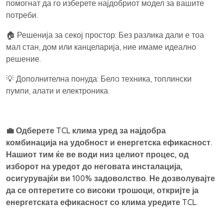
помогнат да го изберете најдобриот модел за вашите
потреби.
🏠 Решенија за секој простор: Без разлика дали е тоа
мал стан, дом или канцеларија, ние имаме идеално
решение.
💡 Дополнителна понуда: Белa техника, топлински
пумпи, алати и електроника.
💼 Одберете TCL клима уред за најдобра
комбинација на удобност и енергетска ефикасност.
Нашиот тим ќе ве води низ целиот процес, од
изборот на уредот до неговата инсталација,
осигурувајќи ви 100% задоволство. Не дозволувајте
да се оптеретите со високи трошоци, откријте ја
енергетската ефикасност со клима уредите TCL.