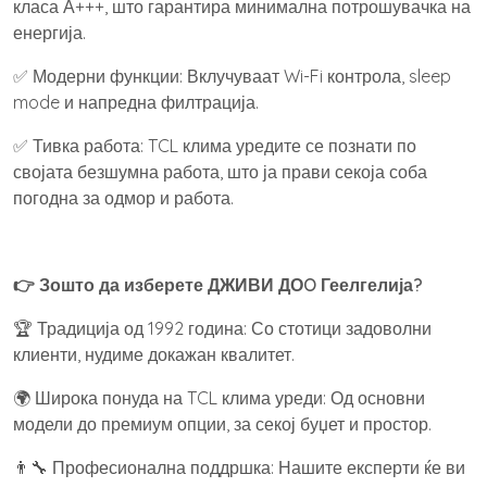
класа А+++, што гарантира минимална потрошувачка на
енергија.
✅ Модерни функции: Вклучуваат Wi-Fi контрола, sleep
mode и напредна филтрација.
✅ Тивка работа: TCL клима уредите се познати по
својата безшумна работа, што ја прави секоја соба
погодна за одмор и работа.
👉 Зошто да изберете ДЖИВИ ДОO Геелгелија?
🏆 Традиција од 1992 година: Со стотици задоволни
клиенти, нудиме докажан квалитет.
🌍 Широка понуда на TCL клима уреди: Од основни
модели до премиум опции, за секој буџет и простор.
👨‍🔧 Професионална поддршка: Нашите експерти ќе ви