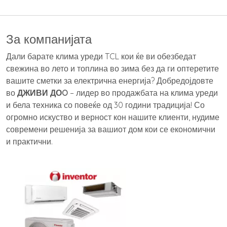
За компанијата
Дали барате клима уреди TCL кои ќе ви обезбедат
свежина во лето и топлина во зима без да ги оптеретите
вашите сметки за електрична енергија? Добредојдовте
во
ДЖИВИ ДОO
– лидер во продажбата на клима уреди
и бела техника со повеќе од 30 години традиција! Со
огромно искуство и верност кон нашите клиенти, нудиме
современи решенија за вашиот дом кои се економични
и практични.