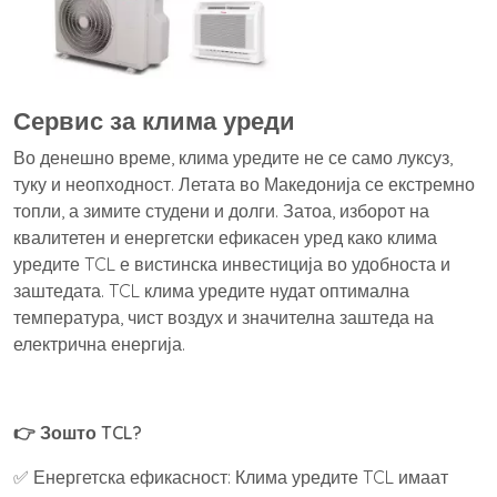
Сервис за клима уреди
Во денешно време, клима уредите не се само луксуз,
туку и неопходност. Летата во Македонија се екстремно
топли, а зимите студени и долги. Затоа, изборот на
квалитетен и енергетски ефикасен уред како клима
уредите TCL е вистинска инвестиција во удобноста и
заштедата. TCL клима уредите нудат оптимална
температура, чист воздух и значителна заштеда на
електрична енергија.
👉 Зошто TCL?
✅ Енергетска ефикасност: Клима уредите TCL имаат