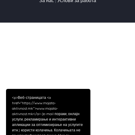
За нас
|
Услови за работа
<p>Веб-страницата <a
href="https://www.mojata-
aktivnost.mk">www.mojata-
aktivnost.mk</a> (e-mail пораки, онлајн
услуги, рекламирање и интерактивни
апликации за оптимизирање на услугите
итн.) користи колачиња. Колачињата не