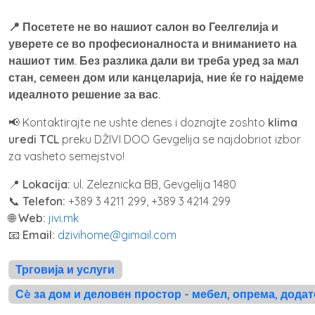
📍 Посетете не во нашиот салон во Геелгелија и
уверете се во професионалноста и вниманието на
нашиот тим. Без разлика дали ви треба уред за мал
стан, семеен дом или канцеларија, ние ќе го најдеме
идеалното решение за вас.
📢 Kontaktirajte ne ushte denes i doznaјte zoshto
klima
uredi TCL
preku DŽIVI DOO Gevgelija se najdobriot izbor
za vasheto semejstvo!
📍
Lokacija:
ul. Zeleznicka BB, Gevgelija 1480
📞
Telefon:
+389 3 4211 299, +389 3 4214 299
🌐
Web:
jivi.mk
📧
Email:
dzivihome@gimail.com
Трговија и услуги
Сè за дом и деловен простор - мебел, опрема, дода