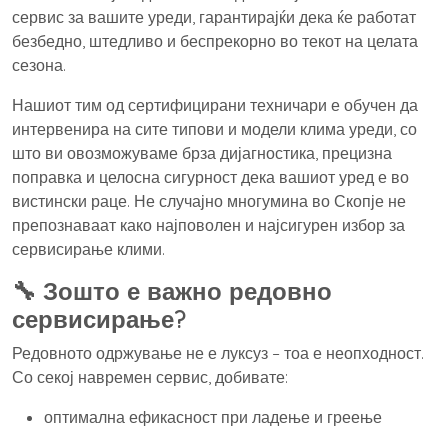
сервис за вашите уреди, гарантирајќи дека ќе работат
безбедно, штедливо и беспрекорно во текот на целата
сезона.
Нашиот тим од сертифицирани техничари е обучен да
интервенира на сите типови и модели клима уреди, со
што ви овозможуваме брза дијагностика, прецизна
поправка и целосна сигурност дека вашиот уред е во
вистински раце. Не случајно многумина во Скопје не
препознаваат како најповолен и најсигурен избор за
сервисирање клими.
🔧 Зошто е важно редовно
сервисирање?
Редовното одржување не е луксуз – тоа е неопходност.
Со секој навремен сервис, добивате:
оптимална ефикасност при ладење и греење