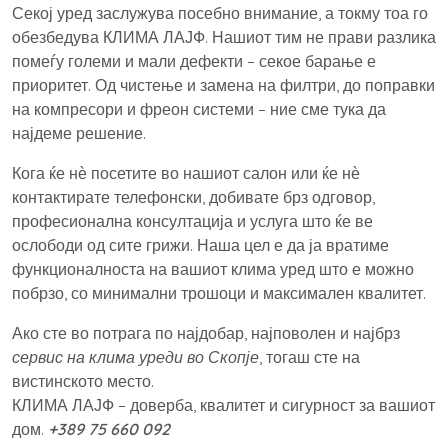
Секој уред заслужува посебно внимание, а токму тоа го
обезбедува КЛИМА ЛАЈФ. Нашиот тим не прави разлика
помеѓу големи и мали дефекти – секое барање е
приоритет. Од чистење и замена на филтри, до поправки
на компресори и фреон системи – ние сме тука да
најдеме решение.
Кога ќе нѐ посетите во нашиот салон или ќе нѐ
контактирате телефонски, добивате брз одговор,
професионална консултација и услуга што ќе ве
ослободи од сите грижи. Наша цел е да ја вратиме
функционалноста на вашиот клима уред што е можно
побрзо, со минимални трошоци и максимален квалитет.
Ако сте во потрага по најдобар, најповолен и најбрз
сервис на клима уреди во Скопје
, тогаш сте на
вистинското место.
КЛИМА ЛАЈФ – доверба, квалитет и сигурност за вашиот
дом.
+389 75 660 092