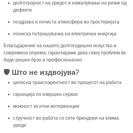
долготрајност на уредот и намалување на ризик од
дефекти
поздрава и почиста атмосфера во просторијата
пониска потрошувачка на електрична енергија
Благодарение на нашето долгогодишно искуство и
современа опрема, гарантираме дека секој проблем ќе
биде решен брзо и професионално.
🛡️ Што нe издвојува?
целосна транспарентност во процесот на работа
гаранција по извршен сервис
можност за итни интервенции
стручност во работа со сите брендови на клима
уреди