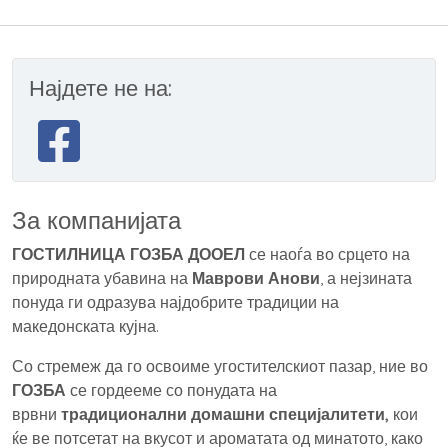
Најдете не на:
За компанијата
ГОСТИЛНИЦА ГОЗБА ДООЕЛ
се наоѓа во срцето на
природната убавина на
Маврови Анови
, а нејзината
понуда ги одразува најдобрите традиции на
македонската кујна.
Со стремеж да го освоиме угостителскиот пазар, ние во
ГОЗБА
се гордееме со понудата на
врвни
традиционални домашни специјалитети,
кои
ќе ве потсетат на вкусот и ароматата од минатото, како