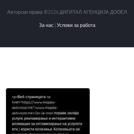
Авторски права ©2026 ДИГИТАЛ АГЕНЦИЈА ДООЕЛ
За нас
|
Услови за работа
<p>Веб-страницата <a
href="https://www.mojata-
aktivnost.mk">www.mojata-
aktivnost.mk</a> (e-mail пораки, онлајн
услуги, рекламирање и интерактивни
апликации за оптимизирање на услугите
итн.) користи колачиња. Колачињата не