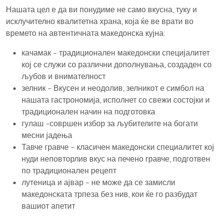
Нашата цел е да ви понудиме не само вкусна, туку и
исклучително квалитетна храна, која ќе ве врати во
времето на автентичната македонска кујна:
качамак – традиционален македонски специјалитет
кој се служи со различни дополнувања, создаден со
љубов и внимателност
зелник – Вкусен и неодолив, зелникот е симбол на
нашата гастрономија, исполнет со свежи состојки и
традиционален начин на подготовка
гулаш –совршен избор за љубителите на богати
месни јадења
Тавче гравче – класичен македонски специалитет кој
нуди неповторлив вкус на печено гравче, подготвен
по традиционален рецепт
лутеница и ајвар – не може да се замисли
македонската трпеза без нив, кои ќе го разбудат
вашиот апетит