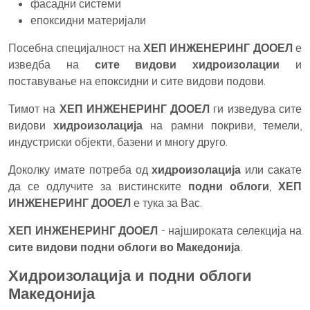
фасадни системи
епоксидни материјали
Посебна специјалност на
ХЕП ИНЖЕНЕРИНГ ДООЕЛ
е
изведба на
сите видови хидроизолации
и
поставување на епоксидни и сите видови подови.
Тимот на
ХЕП ИНЖЕНЕРИНГ ДООЕЛ
ги изведува сите
видови
хидроизолација
на рамни покриви, темели,
индустриски објекти, базени и многу друго.
Доколку имате потреба од
хидроизолација
или сакате
да се одлучите за вистинските
подни облоги
,
ХЕП
ИНЖЕНЕРИНГ ДООЕЛ
е тука за Вас.
ХЕП ИНЖЕНЕРИНГ ДООЕЛ
- најшироката селекција на
сите видови подни облоги во Македонија.
Хидроизолација и подни облоги
Македонија