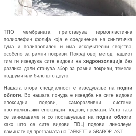
ТПО мембраната претставува термопластична
полиолефин фолија која е соединение на синтетичка
гума и полипропилен и има исклучителни својства,
особено за рамни покриви. Покрај овој метод, нашиот
тим ги изведува сите видови на
хидроизолација
без
разлика дали станува збор за рамни покриви, темели,
подруми или било што друго.
Нашата втора специјалност е изведување на
подни
облоги
. Во нашата понуда е изведба на сите видови
епоксидни подови, саморазливни системи,
противлизгачки епоксидни подови, премази. Исто така
се занимаваме и со поставување на
подни облоги
,
како што се сите видови ПВЦ подови, линолеум,
ламинати од програмата на TARKETT и GRABOPLAST.