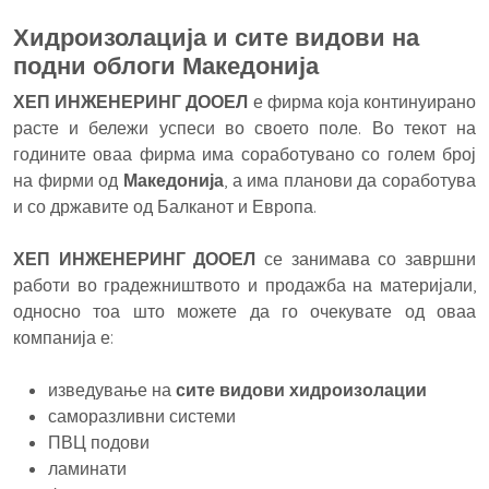
Хидроизолација и сите видови на
подни облоги Македонија
ХЕП ИНЖЕНЕРИНГ ДООЕЛ
е фирма која континуирано
расте и бележи успеси во своето поле. Во текот на
годините оваа фирма има соработувано со голем број
на фирми од
Македонија
, а има планови да соработува
и со државите од Балканот и Европа.
ХЕП ИНЖЕНЕРИНГ ДООЕЛ
се занимава со завршни
работи во градежништвото и продажба на материјали,
односно тоа што можете да го очекувате од оваа
компанија е:
изведување на
сите видови хидроизолации
саморазливни системи
ПВЦ подови
ламинати