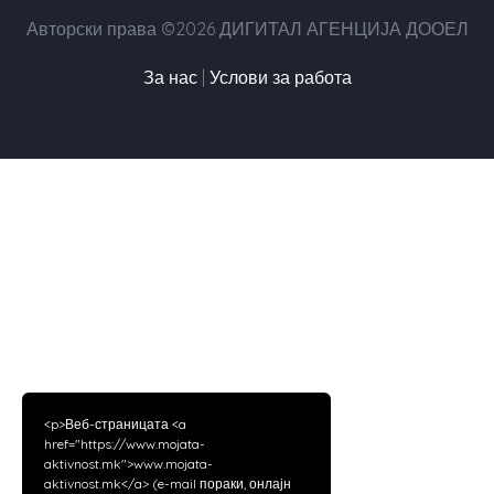
Авторски права ©2026 ДИГИТАЛ АГЕНЦИЈА ДООЕЛ
За нас
|
Услови за работа
<p>Веб-страницата <a
href="https://www.mojata-
aktivnost.mk">www.mojata-
aktivnost.mk</a> (e-mail пораки, онлајн