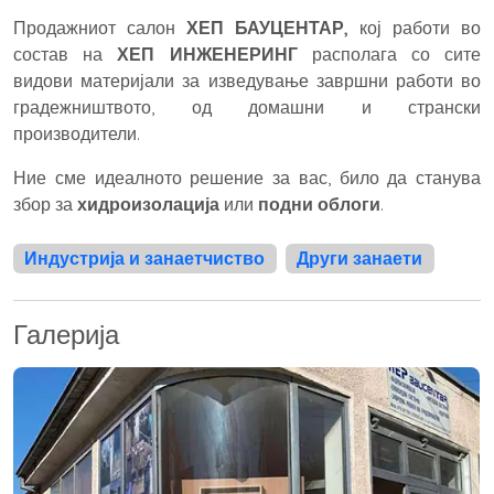
Продажниот салон
ХЕП БАУЦЕНТАР,
кој работи во
состав на
ХЕП ИНЖЕНЕРИНГ
располага со сите
видови материјали за изведување завршни работи во
градежништвото, од домашни и странски
производители.
Ние сме идеалното решение за вас, било да станува
збор за
хидроизолација
или
подни облоги
.
Индустрија и занаетчиство
Други занаети
Галерија