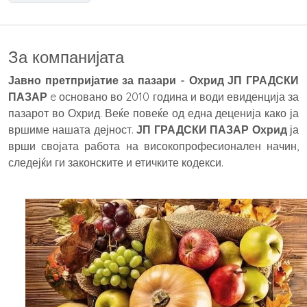
За компанијата
Јавно претпријатие за пазари - Охрид ЈП ГРАДСКИ
ПАЗАР
e основано во 2010 година и води евиденција за
пазарот во Охрид. Веќе повеќе од една деценија како ја
вршиме нашата дејност.
ЈП ГРАДСКИ ПАЗАР Охрид
ја
врши својата работа на високопрофесионален начин,
следејќи ги законските и етичките кодекси.