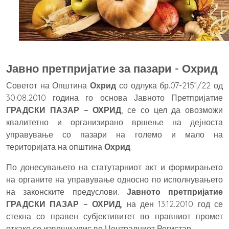
Јавно претпријатие за пазари - Охрид
Советот на Општина
Охрид
со одлука бр.07-2151/22 од
30.08.2010 година го основа Јавното Претпријатие
ГРАДСКИ ПАЗАР – ОХРИД
, се со цел да овозможи
квалитетно и организирано вршење на дејноста
управување со пазари на големо и мало на
територијата на општина
Охрид
.
По донесувањето на статутарниот акт и формирањето
на органите на управување односно по исполнувањето
на законските предуслови.
Јавното претпријатие
Г
РАДСКИ ПАЗАР – ОХРИД
, на ден 13.12.2010 год се
стекна со правен субјективитет во правниот промет
откако се изврши упис во Централниот Регистар.