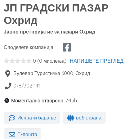
ЈП ГРАДСКИ ПАЗАР
Охрид
Јавно претпријатие за пазари Охрид
Споделете компанија
0
(0 мислења)
|
НАПИШЕТЕ ПРЕГЛЕД
Булевар Туристичка
6000
,
Охрид
078/302-141
Моментално отворено:
7-15h
Испрати барање
веб страна
Е-пошта