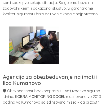
son i spokoj vo sekoja situacija. So golema baza na
zadovolni klienti i dokazano iskustvo, vi garantiramе
kvalitet, sigurnost i brzo deluvanje koga e najpotrebno.
Agencija za obezbeduvanje na imoti i
lica Kumanovo
🛡️ Obezbedenost bez kompromis – vaš izbor za sigurna
idnina.
KOBRA MONITORING DOOEL
e osnovana vo 2010
godina vo Kumanovo so edinstvena misija – da gi zaštiti