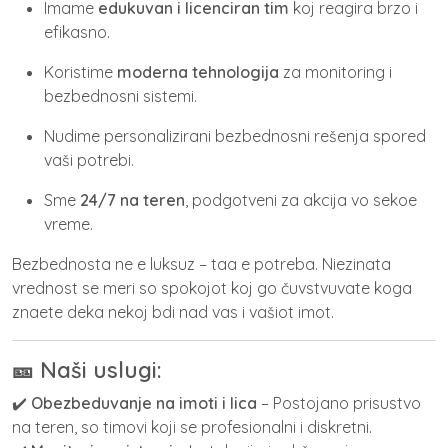
Imame
edukuvan i licenciran tim
koj reagira brzo i
efikasno.
Koristime
moderna tehnologija
za monitoring i
bezbednosni sistemi.
Nudime personalizirani bezbednosni rešenja spored
vaši potrebi.
Sme
24/7 na teren
, podgotveni za akcija vo sekoe
vreme.
Bezbednosta ne e luksuz – taa e potreba. Niezinata
vrednost se meri so spokojot koj go čuvstvuvate koga
znaete deka nekoj bdi nad vas i vašiot imot.
🎫 Naši uslugi:
✔️
Obezbeduvanje na imoti i lica
– Postojano prisustvo
na teren, so timovi koji se profesionalni i diskretni.