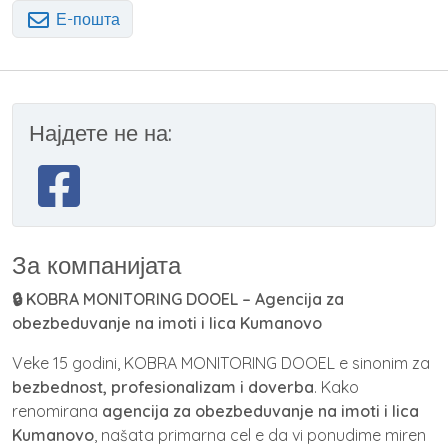
Е-пошта
Најдете не на:
За компанијата
🔒 KOBRA MONITORING DOOEL – Agencija za
obezbeduvanje na imoti i lica Kumanovo
Veke 15 godini, KOBRA MONITORING DOOEL e sinonim za
bezbednost, profesionalizam i doverba
. Kako
renomirana
agencija za obezbeduvanje na imoti i lica
Kumanovo
, našata primarna cel e da vi ponudime miren