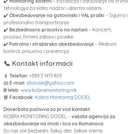
✔️
Monitoring sistemi
– Instalacija i održuvanje na vrvna
tehnologija za video nadzor i alarmni sistemi.
✔️
Obezbeduvanje na gotovinski i VAL pratki
– Sigurno i
profesionalno transportiranje.
✔️
Bezbednosno prisustvo na nastani
– Koncerti,
proslavi, firmeni zabavi i poveke.
✔️
Patrolno i stražarsko obezbeduvanje
– Redovni
kontroli, prisustvo i prevencija.
📞 Kontakt informacii
📱
Telefon:
+389 3 1413 409
📧
E-mail:
slivovski@yahoo.com
🌐
Web:
www.kobramonitoring.mk
📘
Facebook:
Kobra Monitoring DOOEL
Doverbata počnuva so prviot kontakt.
KOBRA MONITORING DOOEL –
vašata agencija za
obezbeduvanje na imoti i lica vo Kumanovo.
So nas ste bezbedni. Sekoj den. Sekoe vreme.