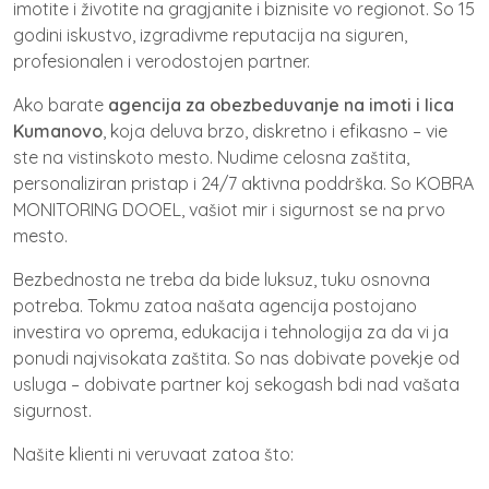
imotite i životite na gragjanite i biznisite vo regionot. So 15
godini iskustvo, izgradivme reputacija na siguren,
profesionalen i verodostojen partner.
Ako barate
agencija za obezbeduvanje na imoti i lica
Kumanovo
, koja deluva brzo, diskretno i efikasno – vie
ste na vistinskoto mesto. Nudi­me celosna zaštita,
personaliziran pristap i 24/7 aktivna poddrška. So KOBRA
MONITORING DOOEL, vašiot mir i sigurnost se na prvo
mesto.
Bezbednosta ne treba da bide luksuz, tuku osnovna
potreba. Tokmu zatoa našata agencija postojano
investira vo oprema, edukacija i tehnologija za da vi ja
ponudi najvisokata zaštita. So nas dobivate povekje od
usluga – dobivate partner koj sekogash bdi nad vašata
sigurnost.
Našite klienti ni veruvaat zatoa što: