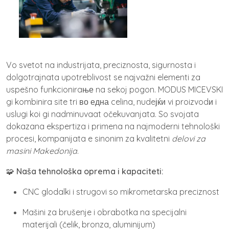
Vo svetot na industrijata, preciznosta, sigurnosta i
dolgotrajnata upotreblivost se najvažni elementi za
uspešno funkcioniraње na sekoj pogon. MODUS MICEVSKI
gi kombinira site tri во една celina, nudeјќи vi proizvodи i
uslugi koi gi nadminuvaat očekuvanjata. So svojata
dokazana ekspertiza i primena na najmoderni tehnološki
procesi, kompanijata e sinonim za kvalitetni
delovi za
masini Makedonija
.
🧩
Naša tehnološka oprema i kapaciteti:
CNC glodalki i strugovi so mikrometarska preciznost
Mašini za brušenje i obrabotka na specijalni
materijali (čelik, bronza, aluminijum)