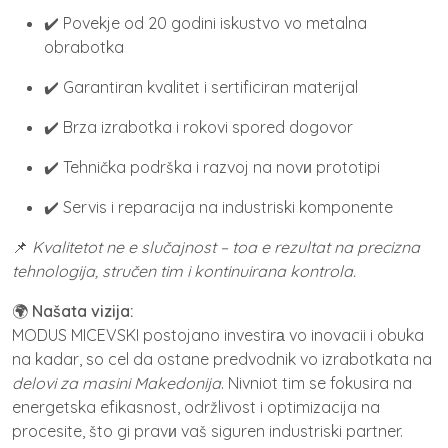
✔️ Povekje od 20 godini iskustvo vo metalna
obrabotka
✔️ Garantiran kvalitet i sertificiran materijal
✔️ Brza izrabotka i rokovi spored dogovor
✔️ Tehnička podrška i razvoj na novи prototipi
✔️ Servis i reparacija na industriski komponente
📌
Kvalitetot ne e slučajnost – toa e rezultat na precizna
tehnologija, stručen tim i kontinuirana kontrola.
🌍
Našata vizija:
MODUS MICEVSKI postojano investirа vo inovacii i obuka
na kadar, so cel da ostane predvodnik vo izrabotkata na
delovi za masini Makedonija
. Nivniot tim se fokusira na
energetska efikasnost, održlivost i optimizacija na
procesite, što gi pravи vaš siguren industriski partner.