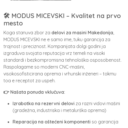
🛠️ MODUS MICEVSKI
– Kvalitet na prvo
mesto
Koga stanuva zbor za
delovi za masini Makedonija
,
MODUS MICEVSKI ne e samo ime, tuku garancija za
trajnost i preciznost. Kompanijata dolgi godini ja
izgraduva svojata reputacija vrz temeli na visoki
standardi i bezkompromisna tehnološka osposobenost.
Raspolagame so moderni CNC-mašini,
visokosofisticirana oprema i vrhunski inženeri – tokmu
toa e receptot za uspeh.
👉 Našata ponuda vklučuva:
Izrabotka na rezervni delovi
za razni vidovi mašini
(gradežna, industriska i metalurška oprema)
Reparacija na oštećeni komponenti
so garancija