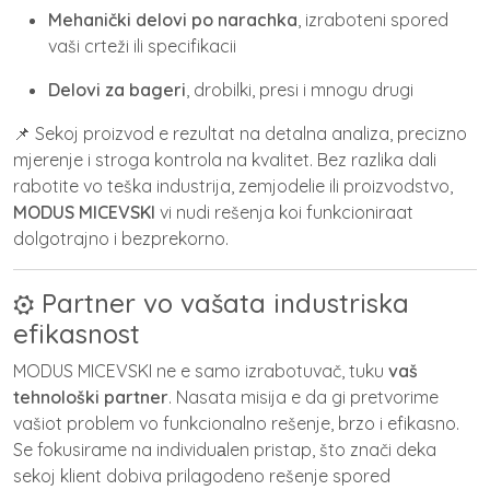
Mehanički delovi po narachka
, izraboteni spored
vaši crteži ili specifikacii
Delovi za bageri
, drobilki, presi i mnogu drugi
📌 Sekoj proizvod e rezultat na detalna analiza, precizno
mjerenje i stroga kontrola na kvalitet. Bez razlika dali
rabotite vo teška industrija, zemjodelie ili proizvodstvo,
MODUS MICEVSKI
vi nudi rešenja koi funkcioniraat
dolgotrajno i bezprekorno.
⚙️ Partner vo vašata industriska
efikasnost
MODUS MICEVSKI ne e samo izrabotuvač, tuku
vaš
tehnološki partner
. Nasata misija e da gi pretvorime
vašiot problem vo funkcionalno rešenje, brzo i efikasno.
Se fokusirame na individuаlen pristap, što znači deka
sekoj klient dobiva prilagodeno rešenje spored