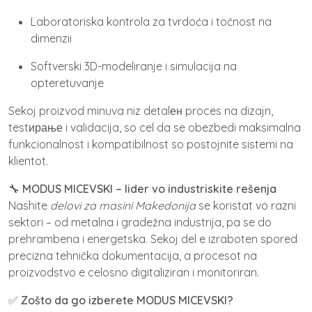
Laboratoriska kontrola za tvrdoća i točnost na
dimenzii
Softverski 3D-modeliranje i simulacija na
opteretuvanje
Sekoj proizvod minuva niz detalен proces na dizajn,
testирање i validacija, so cel da se obezbedi maksimalna
funkcionalnost i kompatibilnost so postojnite sistemi na
klientot.
🔧
MODUS MICEVSKI – lider vo industriskite rešenja
Nashite
delovi za masini Makedonija
se koristat vo razni
sektori – od metalna i gradežna industrija, pa se do
prehrambena i energetska. Sekoj del e izraboten spored
precizna tehnička dokumentacija, a procesot na
proizvodstvo e celosno digitaliziran i monitoriran.
✅
Zošto da go izberete MODUS MICEVSKI?