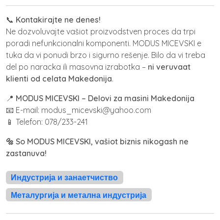
📞
Kontakirajte ne denes!
Ne dozvoluvajte vašiot proizvodstven proces da trpi
poradi nefunkcionalni komponenti. MODUS MICEVSKI e
tuka da vi ponudi brzo i sigurno rešenje. Bilo da vi treba
del po naracka ili masovna izrabotka –
ni veruvaat
klienti od celata Makedonija
.
📍
MODUS MICEVSKI – Delovi za masini Makedonija
📧 E-mail: modus_micevski@yahoo.com
📱 Telefon: 078/233-241
🔩 So MODUS MICEVSKI, vašiot biznis nikogash ne
zastanuva!
Индустрија и занаетчиство
Металургија и метална индустрија