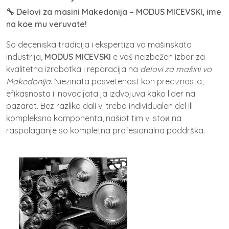
🔧 Delovi za masini Makedonija – MODUS MICEVSKI, ime
na koe mu veruvate!
So deceniska tradicija i ekspertiza vo mašinskata
industrija,
MODUS MICEVSKI
e vaš neizbežen izbor za
kvalitetna izrabotka i reparacija na
delovi za mašini vo
Makedonija
. Niezinata posvetenost kon preciznosta,
efikasnosta i inovacijata ja izdvojuva kako lider na
pazarot. Bez razlika dali vi treba individualen del ili
kompleksna komponenta, našiot tim vi stoи na
raspolaganje so kompletna profesionalna poddrška.