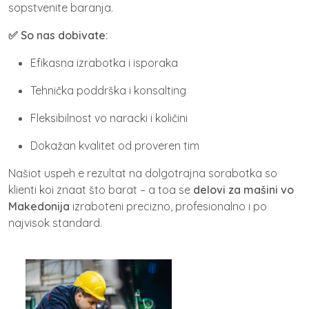
sopstvenite baranja.
✅ So nas dobivate:
Efikasna izrabotka i isporaka
Tehnička poddrška i konsalting
Fleksibilnost vo naracki i količini
Dokažan kvalitet od proveren tim
Našiot uspeh e rezultat na dolgotrajna sorabotka so
klienti koi znaat što barat – a toa se
delovi za mašini vo
Makedonija
izraboteni precizno, profesionalno i po
najvisok standard.