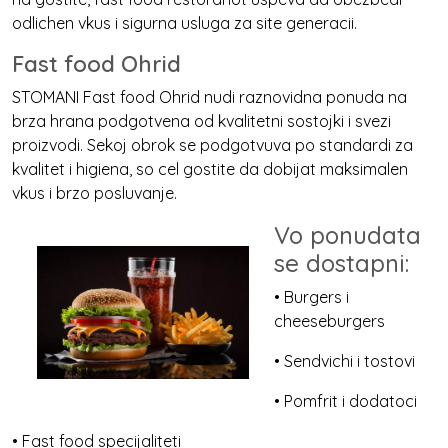
odlichen vkus i sigurna usluga za site generacii.
Fast food Ohrid
STOMANI Fast food Ohrid nudi raznovidna ponuda na
brza hrana podgotvena od kvalitetni sostojki i svezi
proizvodi. Sekoj obrok se podgotvuva po standardi za
kvalitet i higiena, so cel gostite da dobijat maksimalen
vkus i brzo posluvanje.
Vo ponudata
se dostapni:
• Burgers i
cheeseburgers
• Sendvichi i tostovi
• Pomfrit i dodatoci
• Fast food specijaliteti