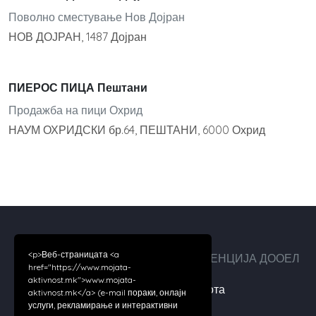
Поволно сместување Нов Дојран
НОВ ДОЈРАН, 1487 Дојран
ПИЕРОС ПИЦА Пештани
Продажба на пици Охрид
НАУМ ОХРИДСКИ бр.64, ПЕШТАНИ, 6000 Охрид
<p>Веб-страницата <a
Авторски права ©2026 ДИГИТАЛ АГЕНЦИЈА ДООЕЛ
href="https://www.mojata-
aktivnost.mk">www.mojata-
За нас
|
Услови за работа
aktivnost.mk</a> (e-mail пораки, онлајн
услуги, рекламирање и интерактивни