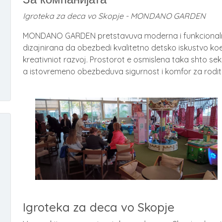
Igroteka za deca vo Skopje - MONDANO GARDEN
MONDANO GARDEN pretstavuva moderna i funkcionalno
dizajnirana da obezbedi kvalitetno detsko iskustvo koe
kreativniot razvoj. Prostorot e osmislena taka shto se
a istovremeno obezbeduva sigurnost i komfor za rodite
Igroteka za deca vo Skopje