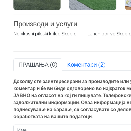
Производи и услуги
Najvkusni pileski krilca Skopje
Lunch bar vo Skopj
ПРАШАЊА (0)
Коментари (2)
Доколку сте заинтересирани за производите или у
коментар и ќе ви биде одговорено во најкраток 
ЈАВНО на огласот на кој ги пишувате. Телефонски
задолжителни информации. Оваа информација нем
поднесување на барање, се согласувате со делов
обработката на вашите податоци.