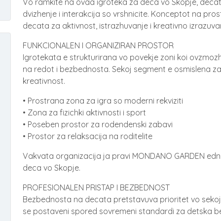
Vo ramkite na ovaa igroteka za deca vo Skopje, decat
dvizhenje i interakcija so vrshnicite. Konceptot na pr
decata za aktivnost, istrazhuvanje i kreativno izrazuva
FUNKCIONALEN I ORGANIZIRAN PROSTOR
Igrotekata e strukturirana vo povekje zoni koi ovzmoz
na redot i bezbednosta. Sekoj segment e osmislena za 
kreativnost.
• Prostrana zona za igra so moderni rekviziti
• Zona za fizichki aktivnosti i sport
• Poseben prostor za rodendenski zabavi
• Prostor za relaksacija na roditelite
Vakvata organizacija ja pravi MONDANO GARDEN edna 
deca vo Skopje.
PROFESIONALEN PRISTAP I BEZBEDNOST
Bezbednosta na decata pretstavuva prioritet vo sekoja akt
se postaveni spored sovremeni standardi za detska b