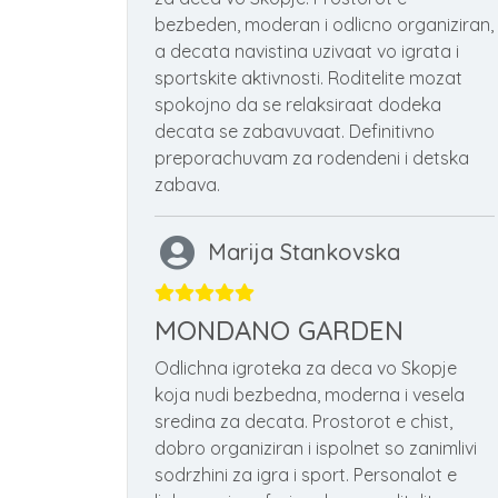
bezbeden, moderan i odlicno organiziran,
a decata navistina uzivaat vo igrata i
sportskite aktivnosti. Roditelite mozat
spokojno da se relaksiraat dodeka
decata se zabavuvaat. Definitivno
preporachuvam za rodendeni i detska
zabava.
Marija Stankovska
MONDANO GARDEN
Odlichna igroteka za deca vo Skopje
koja nudi bezbedna, moderna i vesela
sredina za decata. Prostorot e chist,
dobro organiziran i ispolnet so zanimlivi
sodrzhini za igra i sport. Personalot e