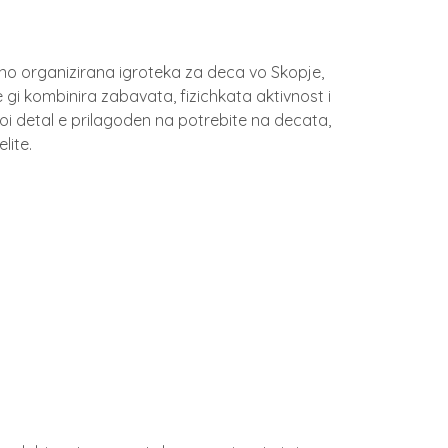
 organizirana igroteka za deca vo Skopje,
 gi kombinira zabavata, fizichkata aktivnost i
koi detal e prilagoden na potrebite na decata,
lite.