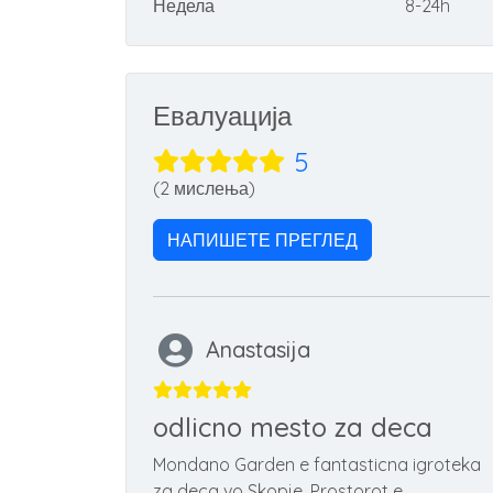
Недела
8-24h
Евалуација
5
(2 мислења)
НАПИШЕТЕ ПРЕГЛЕД
Anastasija
odlicno mesto za deca
Mondano Garden e fantasticna igroteka
za deca vo Skopje. Prostorot e