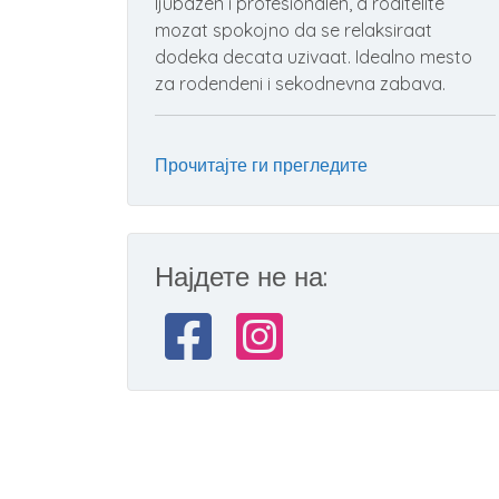
ljubazen i profesionalen, a roditelite
mozat spokojno da se relaksiraat
dodeka decata uzivaat. Idealno mesto
za rodendeni i sekodnevna zabava.
Прочитајте ги прегледите
Најдете не на: