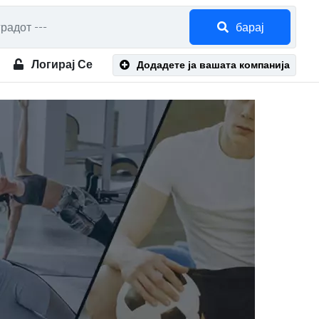
барај
Логирај Се
Додадете ја вашата компанија