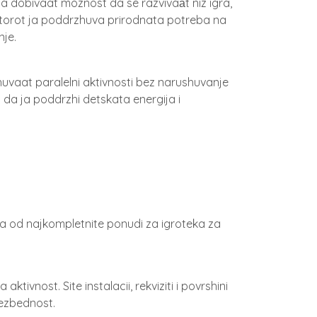
a dobivaat moznost da se razvivaаt niz igra,
ostorot ja poddrzhuva prirodnata potreba na
nje.
huvaat paralelni aktivnosti bez narushuvanje
da ja poddrzhi detskata energija i
od najkompletnite ponudi za igroteka za
ivnost. Site instalacii, rekviziti i povrshini
ezbednost.