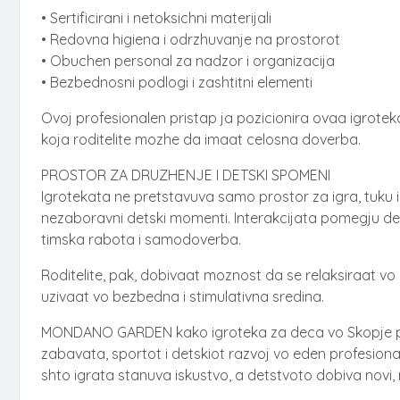
• Sertificirani i netoksichni materijali
• Redovna higiena i odrzhuvanje na prostorot
• Obuchen personal za nadzor i organizacija
• Bezbednosni podlogi i zashtitni elementi
Ovoj profesionalen pristap ja pozicionira ovaa igrote
koja roditelite mozhe da imaat celosna doverba.
PROSTOR ZA DRUZHENJE I DETSKI SPOMENI
Igrotekata ne pretstavuva samo prostor za igra, tuku i
nezaboravni detski momenti. Interakcijata pomegju de
timska rabota i samodoverba.
Roditelite, pak, dobivaat moznost da se relaksiraat v
uzivaat vo bezbedna i stimulativna sredina.
MONDANO GARDEN kako igroteka za deca vo Skopje pr
zabavata, sportot i detskiot razvoj vo eden profesion
shto igrata stanuva iskustvo, a detstvoto dobiva novi,