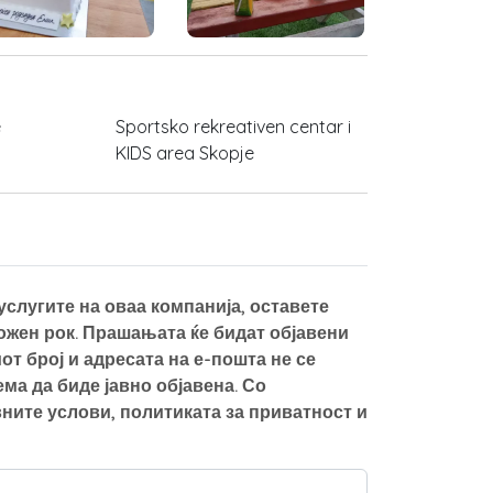
e
Sportsko rekreativen centar i
KIDS area Skopje
слугите на оваа компанија, оставете
можен рок. Прашањата ќе бидат објавени
от број и адресата на е-пошта не се
а да биде јавно објавена. Со
ните услови, политиката за приватност и