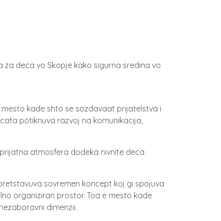
ka za deca vo Skopje kako sigurna sredina vo
 mesto kade shto se sozdavaat prijatelstva i
cata potiknuva razvoj na komunikacija,
o prijatna atmosfera dodeka nivnite deca
etstavuva sovremen koncept koj gi spojuva
alno organiziran prostor. Toa e mesto kade
 nezaboravni dimenzii.