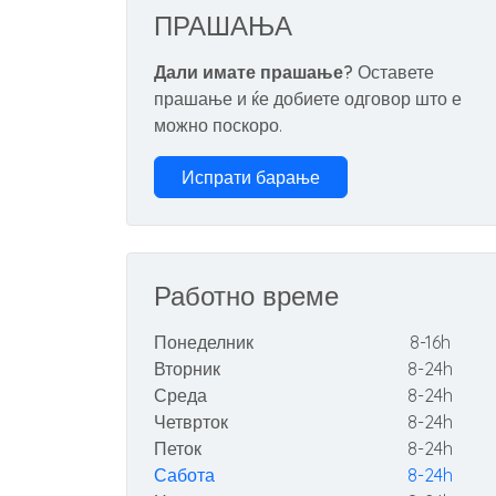
ПРАШАЊА
Дали имате прашање?
Оставете
прашање и ќе добиете одговор што е
можно поскоро.
Испрати барање
Работно време
Понеделник
8-16h
Вторник
8-24h
Среда
8-24h
Четврток
8-24h
Петок
8-24h
Сабота
8-24h