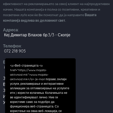
ефективност на рекламирањето за секој клиент на најпродуктивен
начин. Нашата компанија е полна со позитивни, креативни и
посветени луѓе кои ќе Ви помогнат да ја направите
Вашата
компанија видлива во деловниот свет
.
Адреса:
Кеј Димитар Влахов бр.3/3 - Скопје
Телефон:
072 218 905
Е-пошта:
<p>Веб-страницата <a
info@digital-agencija.mk
href="https://www.mojata-
aktivnost.mk">www.mojata-
За нас
aktivnost.mk</a> (e-mail пораки, онлајн
услуги, рекламирање и интерактивни
Вести
апликации за оптимизирање на услугите
Зошто да се регистрирате?
итн.) користи колачиња. Колачињата не
Истакнете ја вашата компанија!
ве идентификуваат лично. Ние ги
користиме само за подобро да
Услови за работа
функционира веб-страницата. Со
користење на оваа веб-локација, се