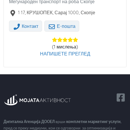
Меѓународен транспорт на роба Скопје
1 17, КРУШОПЕК, Сарај
1000
,
Скопје
Контакт
Е-пошта
(
1
мислења)
НАПИШЕТЕ ПРЕГЛЕД
Дигитална Агенција ДООЕЛ
врши
комплетни маркетинг услуги
,
пред се преку медиуми, кои се одговорни за оптимизација и