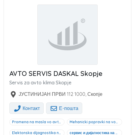
AVTO SERVIS DASKAL Skopje
Servis za avto klima Skopje
ЈУСТИНИЈАН ПРВИ 112
1000
,
Скопје
Контакт
Е-пошта
Promena na masla vo avtomatski menuvac Skopje
Mehanicki popravki na vozila Skopje
Elektonska dijagnostika na vozila Skopje
сервис и дијагностика на возила Скопје