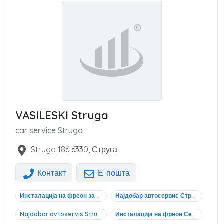
VASILESKI Struga
car service Struga
Struga 186
6330
,
Струга
Контакт
Е-пошта
Инсталација на фреон за возила Струга
Најдобар автосервис Струга
Najdobar avtoservis Struga
Инсталација на фреон,Сервисирање на делови,Поправка на мотори