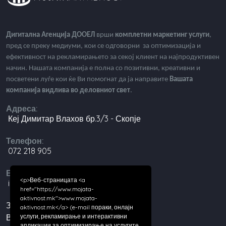
Дигитална Агенција ДООЕЛ
врши
комплетни маркетинг услуги
,
пред се преку медиуми, кои се одговорни за оптимизација и
ефективност на рекламирањето за секој клиент на најпродуктивен
начин. Нашата компанија е полна со позитивни, креативни и
посветени луѓе кои ќе Ви помогнат да ја направите
Вашата
компанија видлива во деловниот свет
.
Адреса:
Кеј Димитар Влахов бр.3/3 - Скопје
Телефон:
072 218 905
Е-пошта:
<p>Веб-страницата <a
info@digital-agencija.mk
href="https://www.mojata-
aktivnost.mk">www.mojata-
За нас
aktivnost.mk</a> (e-mail пораки, онлајн
Вести
услуги, рекламирање и интерактивни
апликации за оптимизирање на услугите