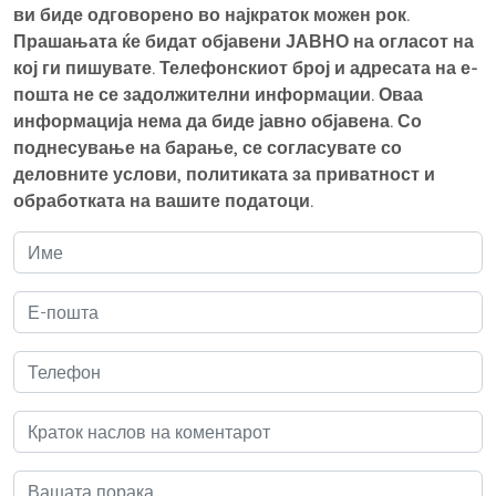
ви биде одговорено во најкраток можен рок.
Прашањата ќе бидат објавени ЈАВНО на огласот на
кој ги пишувате. Телефонскиот број и адресата на е-
пошта не се задолжителни информации. Оваа
информација нема да биде јавно објавена. Со
поднесување на барање, се согласувате со
деловните услови, политиката за приватност и
обработката на вашите податоци.