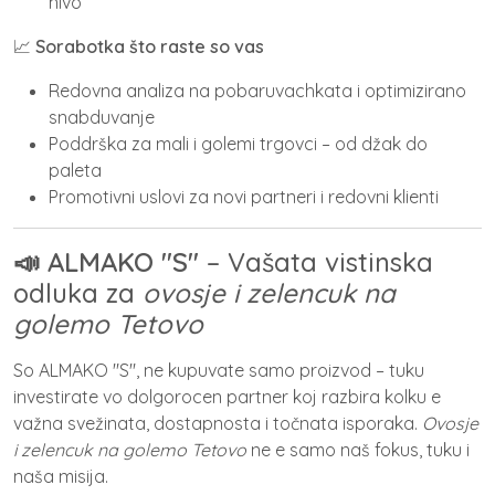
nivo
📈
Sorabotka što raste so vas
Redovna analiza na pobaruvachkata i optimizirano
snabduvanje
Poddrška za mali i golemi trgovci – od džak do
paleta
Promotivni uslovi za novi partneri i redovni klienti
📣 ALMAKO "S"
– Vašata vistinska
odluka za
ovosje i zelencuk na
golemo Tetovo
So ALMAKO "S", ne kupuvate samo proizvod – tuku
investirate vo dolgorocen partner koj razbira kolku e
važna svežinata, dostapnosta i točnata isporaka.
Ovosje
i zelencuk na golemo Tetovo
ne e samo naš fokus, tuku i
naša misija.