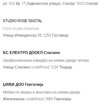
ул. 102 бр. 17 (Адвокатска улица), Скопје, 1000 Скопје
STUDIO ROSE DIGITAL
Foto studio Gostivar
Улица Илинденска 38, 1230 Гостивар
БС ЕЛЕКТРО ДООЕЛ Слатино
професионална изведба на клима уреди тетово
Улица Слатино undefined, 1224 Теарце
ЏИВИ ДОО Гевгелија
Мебел по мерка и монтажа на клима уреди
Железничка undefined, 1480 Гевгелија