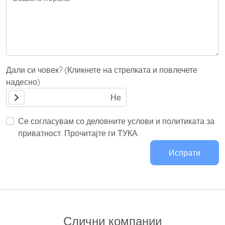
Дали си човек? (Кликнете на стрелката и повлечете
надесно)
Се согласувам со деловните услови и политиката за
приватност. Прочитајте ги ТУКА.
Испрати
Слични компании