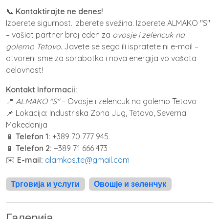
📞
Kontaktirajte ne denes!
Izberete sigurnost. Izberete svežina. Izberete ALMAKO "S"
– vašiot partner broj eden za
ovosje i zelencuk na
golemo Tetovo
. Javete se sega ili ispratete ni e-mail –
otvoreni sme za sorabotka i nova energija vo vašata
delovnost!
Kontakt Informacii:
📍
ALMAKO "S"
– Ovosje i zelencuk na golemo Tetovo
📌 Lokacija: Industriska Zona Jug, Tetovo, Severna
Makedonija
📱
Telefon 1:
+389 70 777 945
📱
Telefon 2:
+389 71 666 473
✉️
E-mail:
alamkos.te@gmail.com
Трговија и услуги
Овошје и зеленчук
Галерија