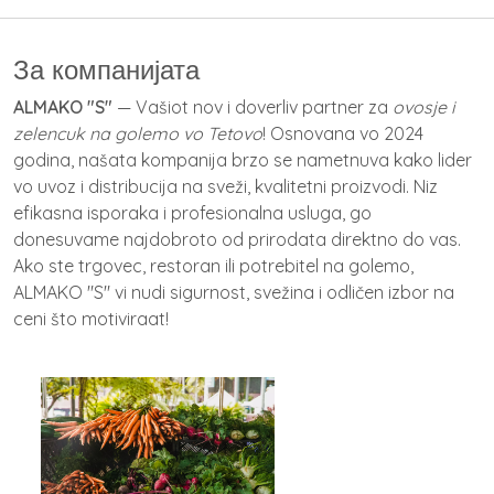
За компанијата
ALMAKO "S"
— Vašiot nov i doverliv partner za
ovosje i
zelencuk na golemo vo Tetovo
! Osnovana vo 2024
godina, našata kompanija brzo se nametnuva kako lider
vo uvoz i distribucija na sveži, kvalitetni proizvodi. Niz
efikasna isporaka i profesionalna usluga, go
donesuvame najdobroto od prirodata direktno do vas.
Ako ste trgovec, restoran ili potrebitel na golemo,
ALMAKO "S" vi nudi sigurnost, svežina i odličen izbor na
ceni što motiviraat!