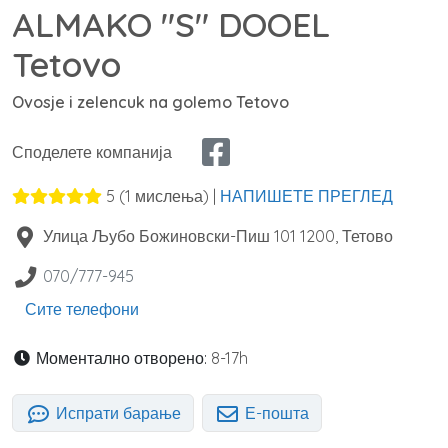
ALMAKO "S" DOOEL
Tetovo
Ovosje i zelencuk na golemo Tetovo
Споделете компанија
5
(
1
мислења) |
НАПИШЕТЕ ПРЕГЛЕД
Улица Љубо Божиновски-Пиш 101
1200
,
Тетово
070/777-945
Сите телефони
Моментално отворено:
8-17h
Испрати барање
Е-пошта