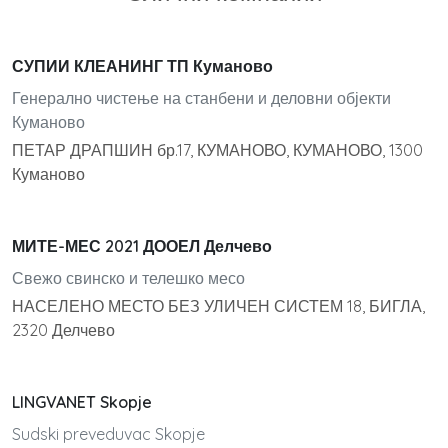
СУПИИ КЛЕАНИНГ ТП Куманово
Генерално чистење на станбени и деловни објекти
Куманово
ПЕТАР ДРАПШИН бр.17, КУМАНОВО, КУМАНОВО, 1300
Куманово
МИТЕ-МЕС 2021 ДООЕЛ Делчево
Свежо свинско и телешко месо
НАСЕЛЕНО МЕСТО БЕЗ УЛИЧЕН СИСТЕМ 18, БИГЛА,
2320 Делчево
LINGVANET Skopje
Sudski preveduvac Skopje