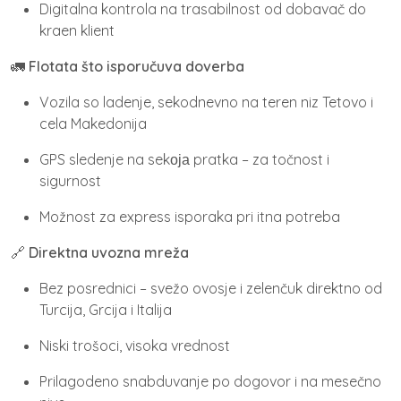
Digitalna kontrola na trasabilnost od dobavač do
kraen klient
🚛
Flotata što isporučuva doverba
Vozila so ladenje, sekodnevno na teren niz Tetovo i
cela Makedonija
GPS sledenje na sekоја pratka – za točnost i
sigurnost
Možnost za express isporaka pri itna potreba
🔗
Direktna uvozna mreža
Bez posrednici – svežo ovosje i zelenčuk direktno od
Turcija, Grcija i Italija
Niski trošoci, visoka vrednost
Prilagodeno snabduvanje po dogovor i na mesečno