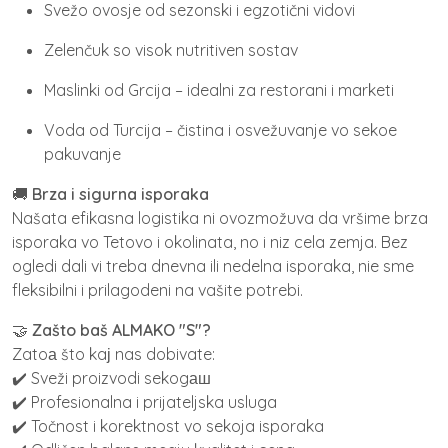
Svežo ovosje od sezonski i egzotični vidovi
Zelenčuk so visok nutritiven sostav
Maslinki od Grcija – idealni za restorani i marketi
Voda od Turcija – čistina i osvežuvanje vo sekoe
pakuvanje
🚚
Brza i sigurna isporaka
Našata efikasna logistika ni ovozmožuva da vršime brza
isporaka vo Tetovo i okolinata, no i niz cela zemja. Bez
ogledi dali vi treba dnevna ili nedelna isporaka, nie sme
fleksibilni i prilagodeni na vašite potrebi.
🤝
Zašto baš ALMAKO "S"?
Zatoа što kaј nas dobivate:
✔️ Sveži proizvodi sekogаш
✔️ Profesionalna i prijateljska usluga
✔️ Točnost i korektnost vo sekoja isporaka