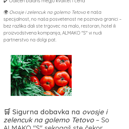
✔️ Odličen balans megju kvalitet i cena
🌍
Ovosje i zelencuk na golemo Tetovo
e naša
specijalnost, no naša posvetenost ne poznava granici –
bez razlika dali ste trgovec na malo, restoran, hotel ili
proizvodstvena kompanija, ALMAKO "S" vi nudi
partnerstvo na dolgi pat.
🛒 Sigurna dobavka na
ovosje i
zelencuk na golemo Tetovo
– So
ALMAKO "S" sekogaš ste čekor