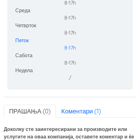
8-17h
Среда
8-17h
Четврток
8-17h
Петок
8-17h
Сабота
8-17h
Недела
/
ПРАШАЊА (0)
Коментари (1)
Доколку сте заинтересирани за производите или
услугите на оваа компанија, оставете коментар и ќе