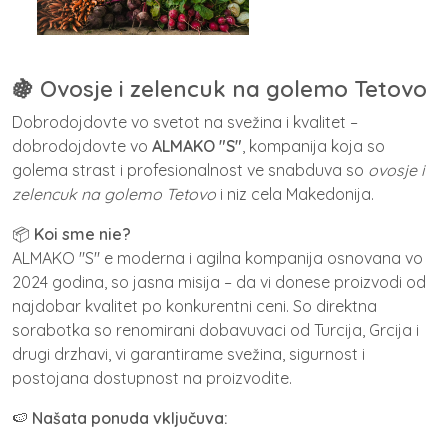
🍇
Ovosje i zelencuk na golemo Tetovo
Dobrodojdovte vo svetot na svežina i kvalitet –
dobrodojdovte vo
ALMAKO "S"
, kompanija koja so
golema strast i profesionalnost ve snabduva so
ovosje i
zelencuk na golemo Tetovo
i niz cela Makedonija.
📦
Koi sme nie?
ALMAKO "S" e moderna i agilna kompanija osnovana vo
2024 godina, so jasna misija – da vi donese proizvodi od
najdobar kvalitet po konkurentni ceni. So direktna
sorabotka so renomirani dobavuvaci od Turcija, Grcija i
drugi drzhavi, vi garantirame svežina, sigurnost i
postojana dostupnost na proizvodite.
🍉
Našata ponuda vključuva: