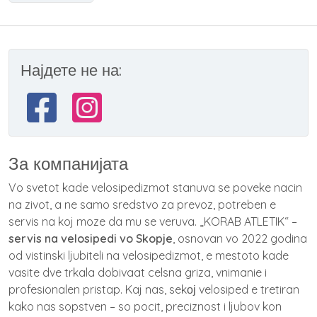
Најдете не на:
За компанијата
Vo svetot kade velosipedizmot stanuva se poveke nacin
na zivot, a ne samo sredstvo za prevoz, potreben e
servis na koj moze da mu se veruva. „KORAB ATLETIK“ –
servis na velosipedi vo Skopje
, osnovan vo 2022 godina
od vistinski ljubiteli na velosipedizmot, e mestoto kade
vasite dve trkala dobivaat celsna griza, vnimanie i
profesionalen pristap. Kaj nas, sekој velosiped e tretiran
kako nas sopstven – so pocit, preciznost i ljubov kon