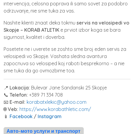
intervencija, celosna poprava ili samo sovet za podobro
odrzuvanje, nie sme tuka za vas.
Nashite klienti znaat deka tokmu
servis na velosipedi vo
Skopje – KORAB ATLETIK
e prviot izbor koga se bara
sigurnost, kvalitet i doverba.
Posetete ne i uverete se zoshto sme broj eden servis za
velosipedi vo Skopje. Vashata sledna avantura
zapocnuva so velosiped koj raboti besprekorno – a nie
sme tuka da go ovmozbime toa.
📍
Lokacija:
Bulevar Jane Sandanski 25 Skopje
📞
Telefon:
+389 71 334 708
📧
E-mail:
korabatxlekic@yahoo.com
🌐
Veb:
https://www.korabathletic.com/
📱
Facebook
/
Instagram
Авто-мото услуги и транспорт