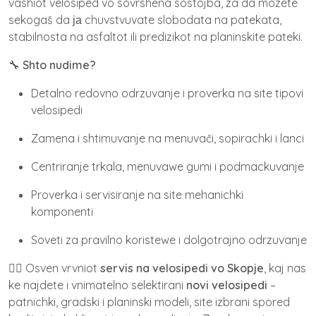
vashiot velosiped vo sovrshena sostojba, za da mozete
sekogaš da ја chuvstvuvate slobodata na patekata,
stabilnosta na asfaltot ili predizikot na planinskite pateki.
🔧
Shto nudime?
Detalno redovno odrzuvanje i proverka na site tipovi
velosipedi
Zamena i shtimuvanje na menuvači, sopirachki i lanci
Centriranje trkala, menuvawe gumi i podmackuvanje
Proverka i servisiranje na site mehanichki
komponenti
Soveti za pravilno koristewe i dolgotrajno odrzuvanje
🚴‍♂️ Osven vrvniot
servis na velosipedi vo Skopje
, kaj nas
ke najdete i vnimatelno selektirani
novi velosipedi
–
patnichki, gradski i planinski modeli, site izbrani spored