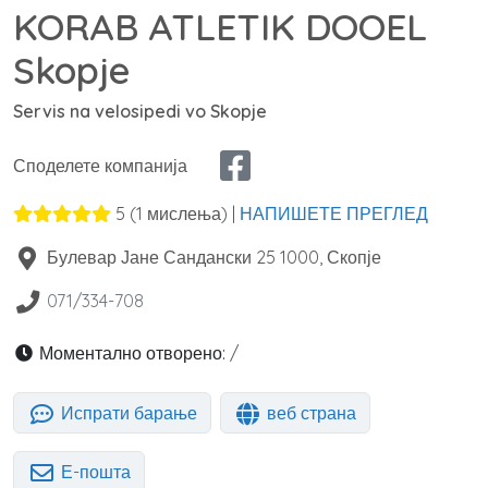
KORAB ATLETIK DOOEL
Skopje
Servis na velosipedi vo Skopje
Споделете компанија
5
(
1
мислења) |
НАПИШЕТЕ ПРЕГЛЕД
Булевар Јане Сандански 25
1000
,
Скопје
071/334-708
Моментално отворено:
/
Испрати барање
веб страна
Е-пошта