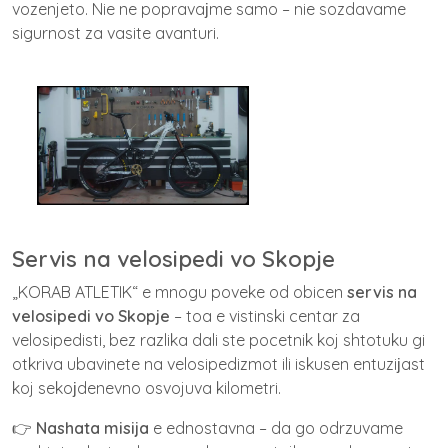
vozenjeto. Nie ne popravaјme samo – nie sozdavame
sigurnost za vasite avanturi.
Servis na velosipedi vo Skopje
„KORAB ATLETIK“ e mnogu poveke od obicen
servis na
velosipedi vo Skopje
– toa e vistinski centar za
velosipedisti, bez razlika dali ste pocetnik koj shtotuku gi
otkriva ubavinete na velosipedizmot ili iskusen entuziјast
koj sekoјdenevno osvojuva kilometri.
👉
Nashata misija
e ednostavna – da go odrzuvame