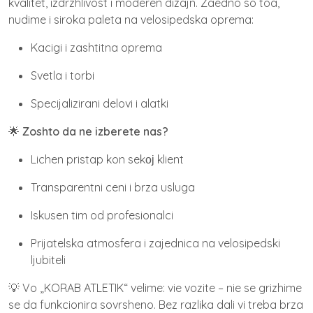
kvalitet, izdrzhlivost i moderen dizajn. Zaedno so toa,
nudime i siroka paleta na velosipedska oprema:
Kacigi i zashtitna oprema
Svetla i torbi
Specijalizirani delovi i alatki
🌟
Zoshto da ne izberete nas?
Lichen pristap kon sekој klient
Transparentni ceni i brza usluga
Iskusen tim od profesionalci
Prijatelska atmosfera i zajednica na velosipedski
ljubiteli
💡 Vo „KORAB ATLETIK“ velime: vie vozite – nie se grizhime
se da funkcionira sovrsheno. Bez razlika dali vi treba brza