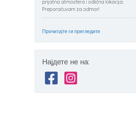
prijatna atmosfera i odlična lokacija.
Preporačuvam za odmor!
Прочитајте ги прегледите
Најдете не на: