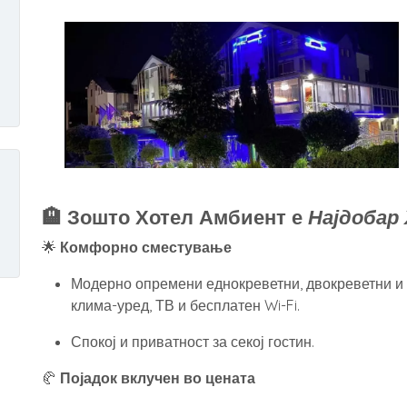
🏨 Зошто Хотел Амбиент е
Најдобар
🌟
Комфорно сместување
Модерно опремени еднокреветни, двокреветни и 
клима-уред, ТВ и бесплатен Wi-Fi.
Спокој и приватност за секој гостин.
🥐
Појадок вклучен во цената