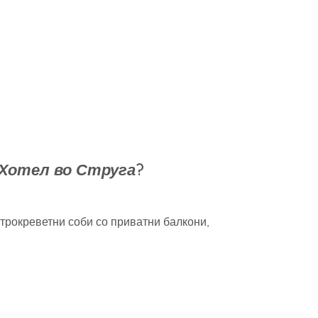
 Хотел во Струга
?
трокреветни соби со приватни балкони,