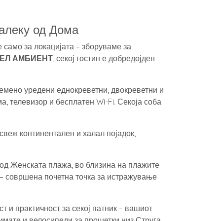
алеку од Дома
е само за локацијата – зборуваме за
ЕЛ АМБИЕНТ
, секој гостин е добредојден
емено уредени еднокреветни, двокреветни и
а, телевизор и бесплатен Wi-Fi. Секоја соба
свеж континентален и халал појадок,
м од Женската плажа, во близина на плажите
ј – совршена почетна точка за истражување
т и практичност за секој патник – вашиот
имате и велосипеди за прошетки низ Струга.