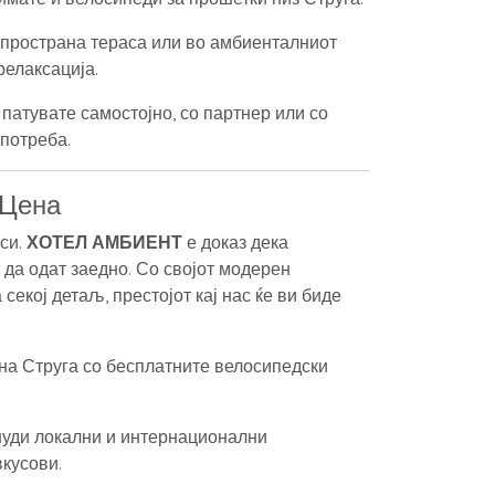
 пространа тераса или во амбиенталниот
релаксација.
патувате самостојно, со партнер или со
 потреба.
 Цена
си.
ХОТЕЛ АМБИЕНТ
е доказ дека
да одат заедно. Со својот модерен
 секој детаљ, престојот кај нас ќе ви биде
на Струга со бесплатните велосипедски
уди локални и интернационални
вкусови.