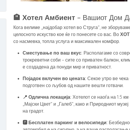
🏨 Хотел Амбиент
– Вашиот Дом Д
Кога велиме „најдобар хотел во Струга“, не зборувам
целосното искуство кое ќе го понесете со вас. Во
ХОТ
со насмевка, топла услуга и максимален комфор.
Сместување по ваш вкус:
Располагаме со совр
трокреветни соби – сите со приватен балкон, клим
е создадена да понуди мир и приватност.
Појадок вклучен во цената:
Секое утро ве чека 
подготвен со љубов од нашите вешти готвачи.
📍 Одлична локација:
Хотелот се наоѓа на 1.5 к
„Мајски Цвет“ и „Галеб“, како и Природниот музе
на градот.
🅿️ Бесплатен паркинг и велосипеди:
Безбеднос
автомобил е на сигурно, а на ваше располагање 