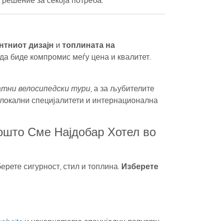
 решение за секоја потреба.
нтниот дизајн
и
топлината на
да биде компромис меѓу цена и квалитет.
атни велосипедски тури
, а за љубителите
 локални специјалитети и интернационална
Зошто Сме Најдобар Хотел во
ерете сигурност, стил и топлина.
Изберете