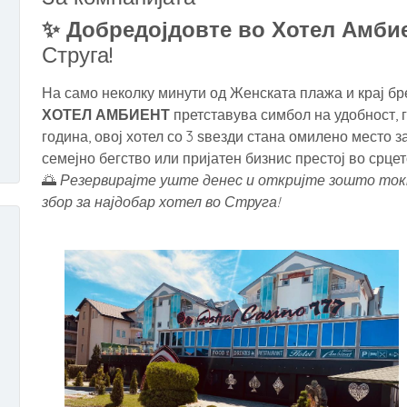
✨ Добредојдовте во Хотел Амби
Струга!
На само неколку минути од Женската плажа и крај бр
ХОТЕЛ АМБИЕНТ
претставува симбол на удобност, 
година, овој хотел со 3 ѕвезди стана омилено место 
семејно бегство или пријатен бизнис престој во срцет
🌅
Резервирајте уште денес и откријте зошто токм
збор за најдобар хотел во Струга!