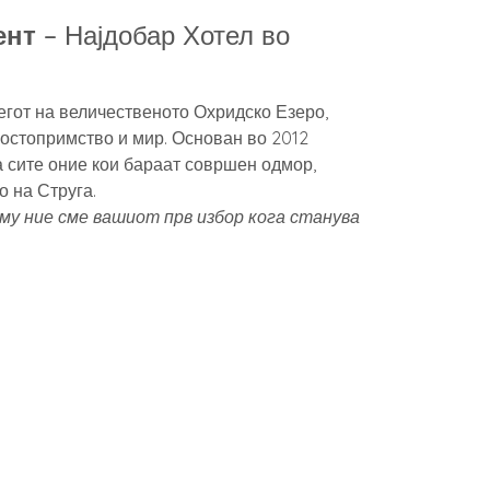
ент
– Најдобар Хотел во
егот на величественото Охридско Езеро,
гостопримство и мир. Основан во 2012
за сите оние кои бараат совршен одмор,
о на Струга.
у ние сме вашиот прв избор кога станува