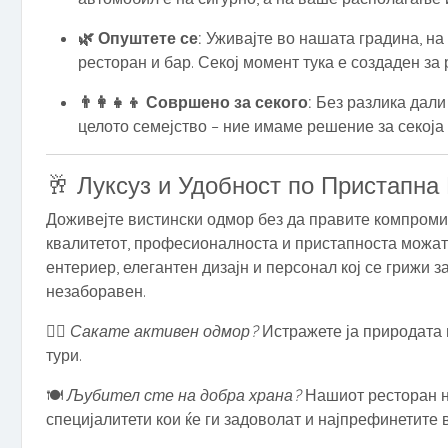
🌿 Опуштете се:
Уживајте во нашата градина, на
ресторан и бар. Секој момент тука е создаден за 
👨‍👩‍👧‍👦 Совршено за секого:
Без разлика дали 
целото семејство – ние имаме решение за секоја
🥂 Луксуз и Удобност по Пристапна
Доживејте вистински одмор без да правите компроми
квалитетот, професионалноста и пристапноста можат 
ентериер, елегантен дизајн и персонал кој се грижи за
незаборавен.
🚴‍♀️
Сакате активен одмор?
Истражете ја природата 
тури.
🍽️
Љубител сте на добра храна?
Нашиот ресторан н
специјалитети кои ќе ги задоволат и најпрефинетите 