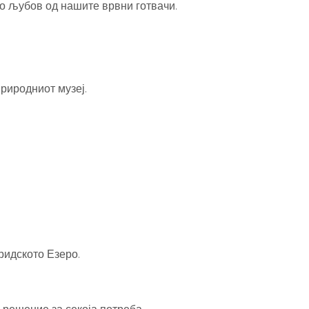
о љубов од нашите врвни готвачи.
Природниот музеј.
ридското Езеро.