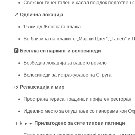
Свеж континентален и халал појадок подготвен с
📍
Одлична локација
1.5 км од Женската плажа.
Во близина на плажите „Мајски Цвет“, „Галеб“ и 
🅿️
Бесплатен паркинг и велосипеди
Безбедна локација за вашето возило.
Велосипеди за истражување на Струга.
🌿
Релаксација и мир
Пространа тераса, градина и пријатен ресторан.
Идеално место за опуштање со панорама кон Ох
👨‍👩‍👧‍👦
Прилагодено за сите типови патници