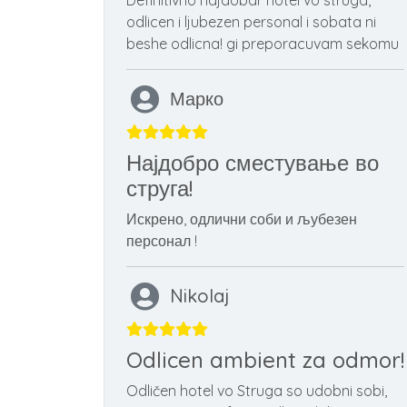
Definitivno najdobar hotel vo struga,
odlicen i ljubezen personal i sobata ni
beshe odlicna! gi preporacuvam sekomu
Марко
Најдобро сместување во
струга!
Искрено, одлични соби и љубезен
персонал !
Nikolaj
Odlicen ambient za odmor!
Odličen hotel vo Struga so udobni sobi,