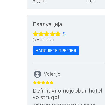
Недела
24/7
Евалуација
5
(3 мислења)
НАПИШЕТЕ ПРЕГЛЕД
Valerija
Definitivno najdobar hotel
vo struga!