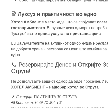
Солo патници, парови или семејни групи – имаме
🥂 Луксуз и практичност во едно
Хотел Амбиент
е место каде што се спојуваат
елега
гостопримството
. Веруваме дека одморот не треба 
Тука добивате
врвна услуга по пристапна цена
.
🚴‍♀️ За љубителите на активниот одмор нудиме
беспл
на добрата храна – ресторан со мени што комбинира
кујна.
📞 Резервирајте Денес и Откријте 
Струга!
Не дозволувајте вашиот одмор да биде просечен. Изб
ХОТЕЛ АМБИЕНТ – најдобар хотел во Струга.
📍
Локација:
ПЛИТИШТА 30 СТРУГА
📲
Контакт:
+389 70 304 901