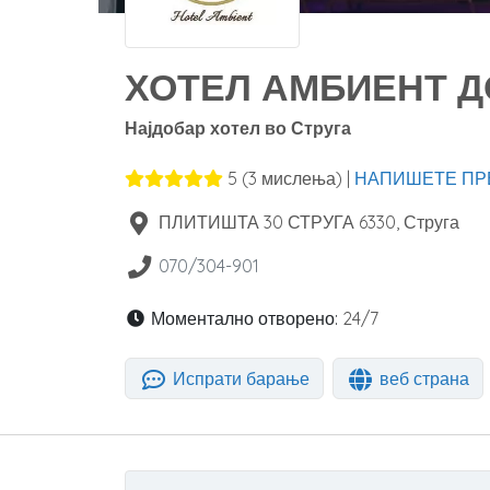
ХОТЕЛ АМБИЕНТ Д
Најдобар хотел во Струга
5
(
3
мислења) |
НАПИШЕТЕ ПР
ПЛИТИШТА 30 СТРУГА
6330
,
Струга
070/304-901
Моментално отворено:
24/7
Испрати барање
веб страна