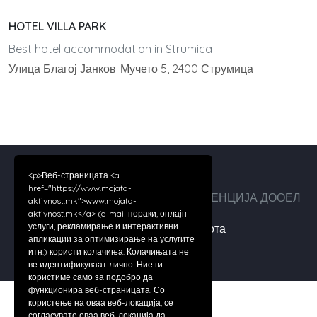
HOTEL VILLA PARK
Best hotel accommodation in Strumica
Улица Благој Јанков-Мучето 5, 2400 Струмица
<p>Веб-страницата <a
href="https://www.mojata-
Авторски права ©2026 ДИГИТАЛ АГЕНЦИЈА ДООЕЛ
aktivnost.mk">www.mojata-
aktivnost.mk</a> (e-mail пораки, онлајн
услуги, рекламирање и интерактивни
За нас
|
Услови за работа
апликации за оптимизирање на услугите
итн.) користи колачиња. Колачињата не
ве идентификуваат лично. Ние ги
користиме само за подобро да
функционира веб-страницата. Со
користење на оваа веб-локација, се
согласувате оваа веб-локација да