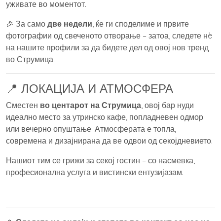
уживате во моментот.
🎉 За само
две недели
, ќе ги споделиме и првите
фотографии од свеченото отворање – затоа, следете нè
на нашите профили за да бидете дел од овој нов тренд
во Струмица.
📍 ЛОКАЦИЈА И АТМОСФЕРА
Сместен
во центарот на Струмица
, овој бар нуди
идеално место за утринско кафе, попладневен одмор
или вечерно опуштање. Атмосферата е топла,
современа и дизајнирана да ве одвои од секојдневието.
Нашиот тим се грижи за секој гостин – со насмевка,
професионална услуга и вистински ентузијазам.