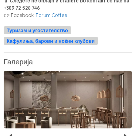
📱
Следете не онлајн и стапете во контакт со нас на
+389 72 528 746
👉 Facebook:
Forum Coffee
Туризам и угостителство
Кафулиња, барови и ноќни клубови
Галерија