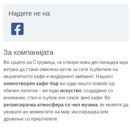
Најдете не на:
За компанијата
Во срцето на Струмица, се отвора нова дестинација која
ветува да стане омилено катче за сите љубители на
квалитетното кафе и модерниот амбиент. Нашиот
новоотворен кафе-бар
ви нуди нешто повеќе од
обичен напиток – ви нуди
искуство
, создадено со
внимание, стил и љубов кон секое зрно кафе. Во
релаксирачка атмосфера со чил музика
, ќе можете да
уживате во моментите на мир, инспирација или
дружење со пријателите.