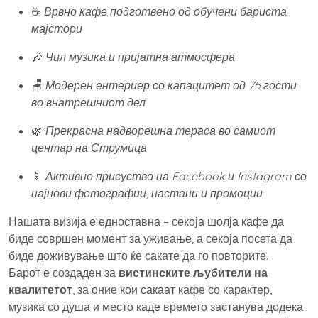
☕
Врвно кафе подготвено од обучени бариста
мајстори
🎶
Чил музика и пријатна атмосфера
🪑
Модерен ентериер со капацитет од 75 гости
во внатрешниот дел
🌿
Прекрасна надворешна тераса во самиот
центар на Струмица
📱
Активно присуство на Facebook и Instagram со
најнови фотографии, настани и промоции
Нашата визија е едноставна – секоја шолја кафе да
биде совршен момент за уживање, а секоја посета да
биде доживување што ќе сакате да го повторите.
Барот е создаден за
вистинските љубители на
квалитетот
, за оние кои сакаат кафе со карактер,
музика со душа и место каде времето застанува додека