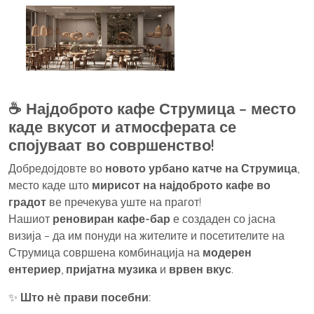
☕
Најдоброто кафе Струмица – место
каде вкусот и атмосферата се
спојуваат во совршенство!
Добредојдовте во
новото урбано катче на Струмица
,
место каде што
мирисот на најдоброто кафе во
градот
ве пречекува уште на прагот!
Нашиот
реновиран кафе-бар
е создаден со јасна
визија – да им понуди на жителите и посетителите на
Струмица совршена комбинација на
модерен
ентериер
,
пријатна музика
и
врвен вкус
.
✨
Што нè прави посебни: