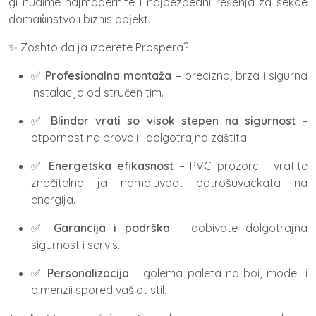
gi nudime najmodernite i najbezbedni rešenja za sekoe
domaќinstvo i biznis obјekt.
✨ Zoshto da ja izberete Prospera?
✅
Profesionalna montaža
– precizna, brza i sigurna
instalacija od stručen tim.
✅
Blindor vrati so visok stepen na sigurnost
–
otpornost na provali i dolgotrajna zaštita.
✅
Energetska efikasnost
– PVC prozorci i vratite
značitelno ja namaluvaat potrošuvackata na
energija.
✅
Garancija i podrška
– dobivate dolgotraјna
sigurnost i servis.
✅
Personalizacija
– golema paleta na boi, modeli i
dimenzii spored vašiot stil.