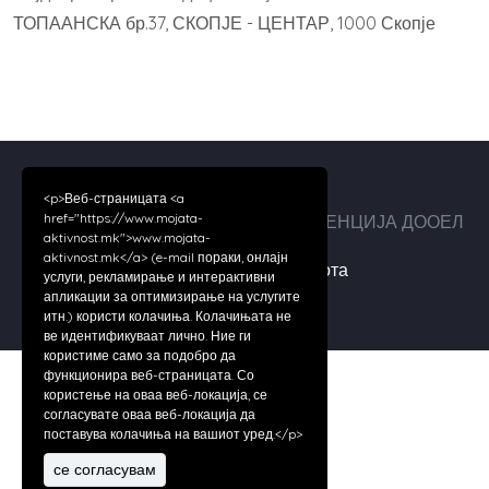
ТОПААНСКА бр.37, СКОПЈЕ - ЦЕНТАР, 1000 Скопје
<p>Веб-страницата <a
href="https://www.mojata-
Авторски права ©2026 ДИГИТАЛ АГЕНЦИЈА ДООЕЛ
aktivnost.mk">www.mojata-
aktivnost.mk</a> (e-mail пораки, онлајн
За нас
|
Услови за работа
услуги, рекламирање и интерактивни
апликации за оптимизирање на услугите
итн.) користи колачиња. Колачињата не
ве идентификуваат лично. Ние ги
користиме само за подобро да
функционира веб-страницата. Со
користење на оваа веб-локација, се
согласувате оваа веб-локација да
поставува колачиња на вашиот уред.</p>
се согласувам