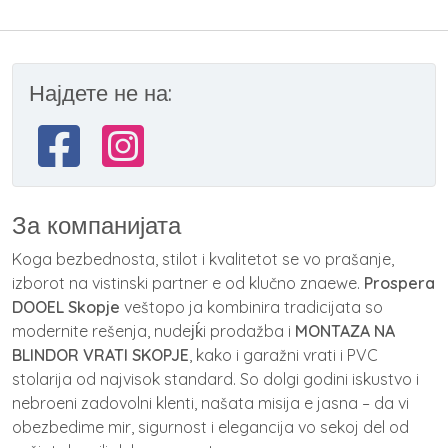
Најдете не на:
За компанијата
Koga bezbednosta, stilot i kvalitetot se vo prašanje,
izborot na vistinski partner e od klučno znaewe.
Prospera
DOOEL Skopje
veštopo ja kombinira tradicijata so
modernite rešenja, nudeјḱi prodažba i
MONTAZA NA
BLINDOR VRATI SKOPJE
, kako i garažni vrati i PVC
stolarija od najvisok standard. So dolgi godini iskustvo i
nebroeni zadovolni klenti, našata misija e jasna – da vi
obezbedime mir, sigurnost i elegancija vo sekoj del od