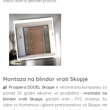
vašiot dom ili deloven prostor.
Montaza na blindor vrati Skopje
🔐
Prospera DOOEL Skopje
e renomirana kompanija so
ponad 20 godini iskustvo vo prodažba i
montaža na
blindor vrati Skopje
, garažni vrati i PVC stolarija. So
salon vo Kumanovo i glavno pretstavništvo vo Skopje, nie