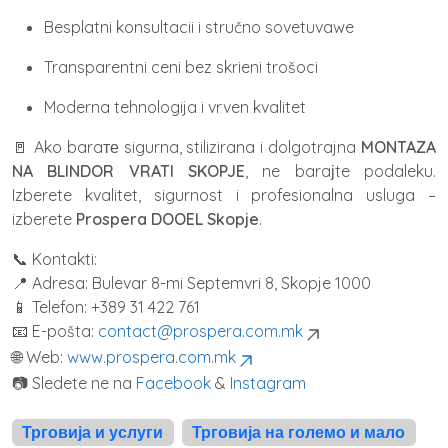
Besplatni konsultacii i stručno sovetuvawe
Transparentni ceni bez skrieni trošoci
Moderna tehnologija i vrven kvalitet
🚪 Ako baraте sigurna, stilizirana i dolgotrajna
MONTAZA
NA BLINDOR VRATI SKOPJE
, ne baraјte podaleku.
Izberete kvalitet, sigurnost i profesionalna usluga –
izberete
Prospera DOOEL Skopje
.
📞 Kontakti:
📍 Adresa: Bulevar 8-mi Septemvri 8, Skopje 1000
📱 Telefon: +389 31 422 761
📧 E-pošta:
contact@prospera.com.mk
🌐 Web:
www.prospera.com.mk
📷 Sledete ne na
Facebook
&
Instagram
Трговија и услуги
Трговија на големо и мало