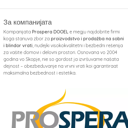
За компанијата
Kompanijata
Prospera DOOEL
e megju najdobrite firmi
koga stanuva zbor za
proizvodstvo i prodažba na sobni
i blindor vrati
, nudejki visokokvalitetni i bezbedni rešenija
za vašite domovi i delovni prostori. Osnovana vo 2004
godina vo Skopje, nie so gordost ja izvršuvame našata
dejnost – obezbeduvanje na vrvni vrati koi garantiraat
maksimalna bezbednost i estetika.