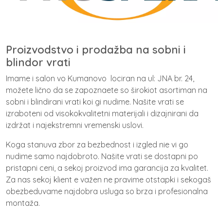
Proizvodstvo i prodažba na sobni i
blindor vrati
Imame i salon vo Kumanovo lociran na ul: JNA br. 24,
možete lično da se zapoznaete so širokiot asortiman na
sobni i blindirani vrati koi gi nudime. Našite vrati se
izraboteni od visokokvalitetni materijali i dizajnirani da
izdržat i najekstremni vremenski uslovi.
Koga stanuva zbor za bezbednost i izgled nie vi go
nudime samo najdobroto. Našite vrati se dostapni po
pristapni ceni, a sekoj proizvod ima garancija za kvalitet.
Za nas sekoj klient e važen ne pravime otstapki i sekogaš
obezbeduvame najdobra usluga so brza i profesionalna
montaža.