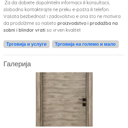
Za da dobiete dopolnitelni informacii ili konsultacii,
slobodno kontaktirajte ne preku e-pošta ili telefon.
Vašata bezbednost i zadovolstvo e ona što ne motivira
da prodolžime so našeto
proizvodstvo i prodažba na
sobni i blindor vrati
so vrven kvalitet
Трговија и услуги
Трговија на големо и мало
Галерија