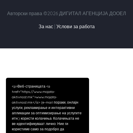
Авторски права ©2026 ДИГИТАЛ АГЕНЦИЈА ДООЕЛ
За нас
|
Услови за работа
<p>Веб-страницата <a
href="https://www.mojata-
aktivnost.mk">www.mojata-
aktivnost.mk</a> (e-mail пораки, онлајн
услуги, рекламирање и интерактивни
апликации за оптимизирање на услугите
итн.) користи колачиња. Колачињата не
ве идентификуваат лично. Ние ги
користиме само за подобро да