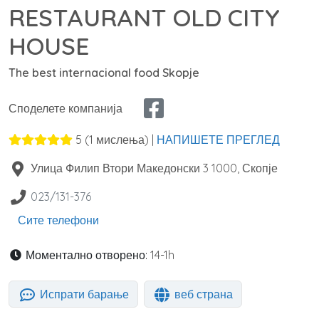
RESTAURANT OLD CITY
HOUSE
The best internacional food Skopje
Споделете компанија
5
(
1
мислења) |
НАПИШЕТЕ ПРЕГЛЕД
Улица Филип Втори Македонски 3
1000
,
Скопје
023/131-376
Сите телефони
Моментално отворено:
14-1h
Испрати барање
веб страна