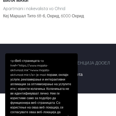
ВИЛА МАКИ
Apartmani i nokevalista vo Ohrid
Кеј Маршал Тито 68-б, Охрид, 6000 Охрид
<p>Веб-страницата <a
Авторски права ©2026 ДИГИТАЛ АГЕНЦИЈА ДООЕЛ
href="https://www.mojata-
aktivnost.mk">www.mojata-
За нас
|
Услови за работа
aktivnost.mk</a> (e-mail пораки, онлајн
услуги, рекламирање и интерактивни
апликации за оптимизирање на услугите
итн.) користи колачиња. Колачињата не
ве идентификуваат лично. Ние ги
користиме само за подобро да
функционира веб-страницата. Со
користење на оваа веб-локација, се
согласувате оваа веб-локација да