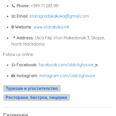
📞
Phone:
+389 71 263 181
📧
Email:
staragradskakuka@gmail.com
🌐
Website:
www.starakuka.mk
📍
Address:
Ulica Filip Vtori Makedonski 3, Skopje,
North Macedonia
Follow us online:
👍
Facebook:
facebook.com/oldcityhouse
📸
Instagram:
instagram.com/oldcityhouse
Туризам и угостителство
Ресторани, бистроа, пицерии
Галерија