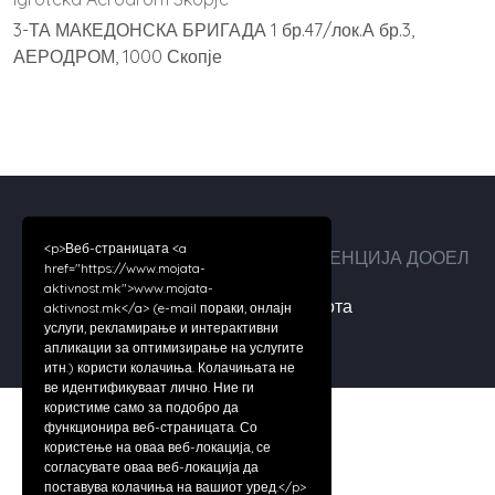
3-ТА МАКЕДОНСКА БРИГАДА 1 бр.47/лок.А бр.3,
АЕРОДРОМ, 1000 Скопје
<p>Веб-страницата <a
Авторски права ©2026 ДИГИТАЛ АГЕНЦИЈА ДООЕЛ
href="https://www.mojata-
aktivnost.mk">www.mojata-
За нас
|
Услови за работа
aktivnost.mk</a> (e-mail пораки, онлајн
услуги, рекламирање и интерактивни
апликации за оптимизирање на услугите
итн.) користи колачиња. Колачињата не
ве идентификуваат лично. Ние ги
користиме само за подобро да
функционира веб-страницата. Со
користење на оваа веб-локација, се
согласувате оваа веб-локација да
поставува колачиња на вашиот уред.</p>