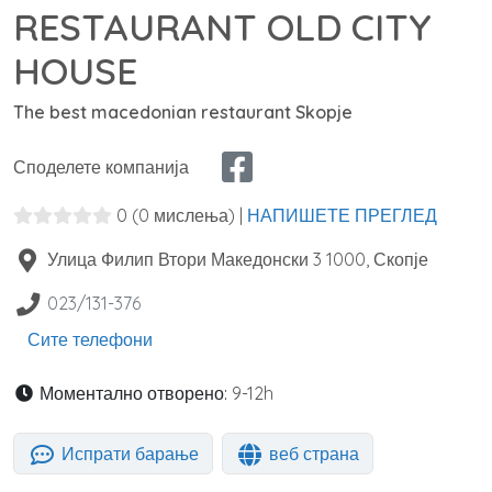
RESTAURANT OLD CITY
HOUSE
The best macedonian restaurant Skopje
Споделете компанија
0
(0 мислења)
|
НАПИШЕТЕ ПРЕГЛЕД
Улица Филип Втори Македонски 3
1000
,
Скопје
023/131-376
Сите телефони
Моментално отворено:
9-12h
Испрати барање
веб страна