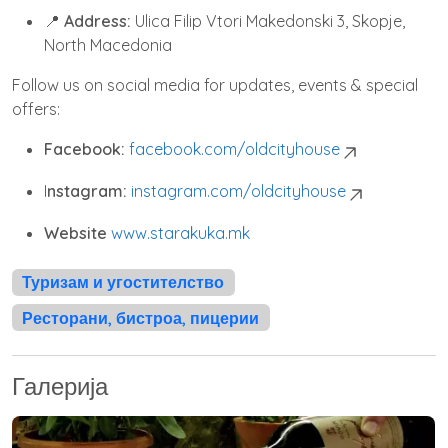
📍
Address:
Ulica Filip Vtori Makedonski 3, Skopje,
North Macedonia
Follow us on social media for updates, events & special
offers:
Facebook:
facebook.com/oldcityhouse
I
nstagram:
instagram.com/oldcityhouse
Website
www.starakuka.mk
Туризам и угостителство
Ресторани, бистроа, пицерии
Галерија