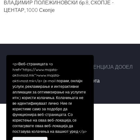
ВЛАДИМИР ПОЛЕЖИНОВСКИ бр.8, СКОПЈЕ -
ЦЕНТАР, 1000 Скопје
<p>Веб-страницата <a
Авторски права ©2026 ДИГИТАЛ АГЕНЦИЈА ДООЕЛ
href="https://www.mojata-
aktivnost.mk">www.mojata-
За нас
|
Услови за работа
aktivnost.mk</a> (e-mail пораки, онлајн
услуги, рекламирање и интерактивни
апликации за оптимизирање на услугите
итн.) користи колачиња. Колачињата не
ве идентификуваат лично. Ние ги
користиме само за подобро да
функционира веб-страницата. Со
користење на оваа веб-локација, се
согласувате оваа веб-локација да
поставува колачиња на вашиот уред.</p>