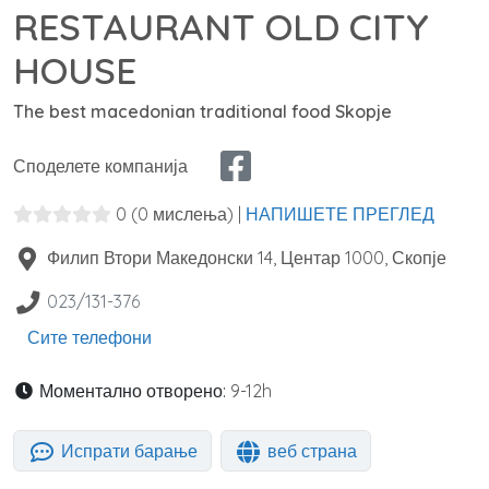
RESTAURANT OLD CITY
HOUSE
The best macedonian traditional food Skopje
Споделете компанија
0
(0 мислења)
|
НАПИШЕТЕ ПРЕГЛЕД
Филип Втори Македонски 14, Центар
1000
,
Скопје
023/131-376
Сите телефони
Моментално отворено:
9-12h
Испрати барање
веб страна